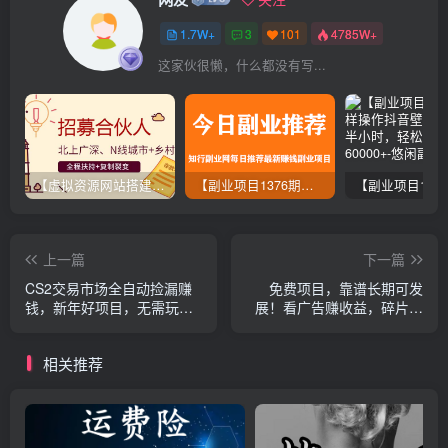
1.7W+
3
101
4785W+
这家伙很懒，什么都没有写...
【虚拟资源网站搭建服务】加盟本站系统，做一个和本站一样的独立网站，躺赚的项目
【副业项目1376期】龟课最新闲鱼项目玩法实战教程_全新升级月收益几千到几万
上一篇
下一篇
CS2交易市场全自动捡漏赚
免费项目，靠谱长期可发
钱，新年好项目，无需玩游
展！看广告赚收益，碎片时
戏，一部手机轻松日入500+
间就能做，日结秒提现，团
【稳定副业】
队无限放大！
相关推荐