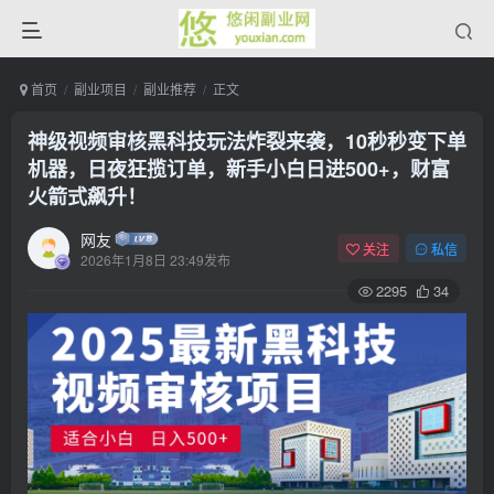
首页
副业项目
副业推荐
正文
神级视频审核黑科技玩法炸裂来袭，10秒秒变下单
机器，日夜狂揽订单，新手小白日进500+，财富
火箭式飙升！
网友
关注
私信
2026年1月8日 23:49发布
2295
34