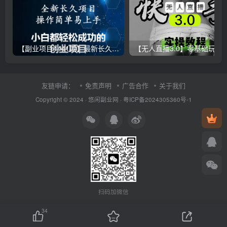
【副业项目4441期】最新长久稳定暴利项目，运费险全新玩法，日赚1000（包含详细教程，全程指导）
【无人直播3.0】零基础玩转男粉快手无人直播日产1000+，
友链申请：
免责声明
广告合作
关于我们
Copyright © 2024 ·
悠闲副业网
·
粤ICP备2024305360号-1
扫码加微信
34