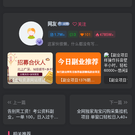
网友
关注
1.7W+
3
101
4785W+
这家伙很懒，什么都没有写...
【虚拟资源网站搭建服务】加盟本站系统，做一个和本站一样的独立网站，躺赚的项目
【副业项目1376期】龟课最新闲鱼项目玩法实战教程_全新升级月收益几千到几万
上一篇
下一篇
告别死工资！考公资料副
全网独家淘宝闪购采集挂机
业，一单 100，日入过千躺
项目 单窗口轻松日入40+
赚
相关推荐