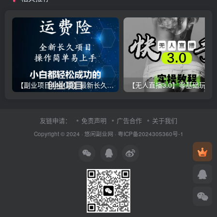
【副业项目4441期】最新长久稳定暴利项目，运费险全新玩法，日赚1000（包含详细教程，全程指导）
【无人直播3.0】零基础玩转男粉快手无人直播日产1000+，
友链申请：
免责声明
广告合作
关于我们
Copyright © 2024 ·
悠闲副业网
·
粤ICP备2024305360号-1