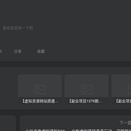
喜欢就支持一下吧
0
分享
收藏
【虚拟资源网站搭建服务】加盟本站系统，做一个和本站一样的独立网站，躺赚的项目
【副业项目1376期】龟课最新闲鱼项目玩法实战教程_全新升级月收益几千到几万
下一
小红书卖虚拟资料500+，全新虚拟项目垂直玩法，可矩阵