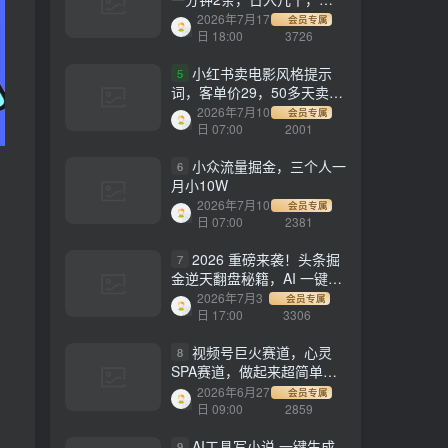
劳多得!
2026年7月17
会员专属
日 18:00
3726
小红书卖电影风格提示
5
词，客单价29，50多天卖了
790单，小白直接抄作业！
2026年7月10
会员专属
日 07:00
2001
小众流量掘金，三个人一
6
月小10W
2026年7月10
会员专属
日 07:00
2381
2026 重磅来袭！头条掘
7
金逆天翻盘秘籍，AI 一键打
造爆款内容，只需简单复制
2026年7月3
会员专属
粘贴，日入 1000 + 轻松实
日 17:00
3306
现！
视频号巨火赛道，心灵
8
SPA赛道，做起来超简单，
每天收益800+！
2026年6月27
会员专属
日 09:00
2859
AI工具写小说,一键生成
9