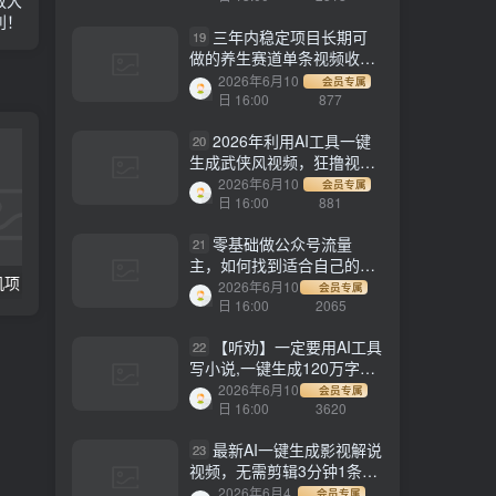
利！
三年内稳定项目长期可
19
做的养生赛道单条视频收入
2200
2026年6月10
会员专属
日 16:00
877
2026年利用AI工具一键
20
生成武侠风视频，狂撸视频
号分成计划收益，原创度
2026年6月10
会员专属
高，画面好看，轻松日入
日 16:00
881
500+
零基础做公众号流量
21
主，如何找到适合自己的赛
电脑全自动挂机项目，日入1000+，无需任何费用，合作分成收益对半分
【副业项目3647期】最新羊场大亨全自动挂机项目，外面号称单号一天500+（含协议版挂机脚本）
道
2026年6月10
会员专属
日 16:00
2065
【听劝】一定要用AI工具
22
写小说,一键生成120万字，
躺着也能赚，月入2w+
2026年6月10
会员专属
日 16:00
3620
最新AI一键生成影视解说
23
视频，无需剪辑3分钟1条，
条条爆款，多平台变现日入
2026年6月4
会员专属