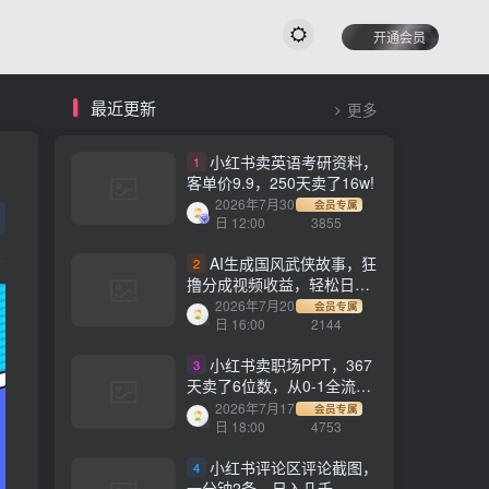
开通会员
最近更新
更多
小红书卖英语考研资料，
1
客单价9.9，250天卖了16w!
2026年7月30
会员专属
日 12:00
3855
AI生成国风武侠故事，狂
2
撸分成视频收益，轻松日入
1000+【可多平台分发】！
2026年7月20
会员专属
日 16:00
2144
小红书卖职场PPT，367
3
天卖了6位数，从0-1全流程
讲解
2026年7月17
会员专属
日 18:00
4753
小红书评论区评论截图，
4
一分钟2条，日入几千，多