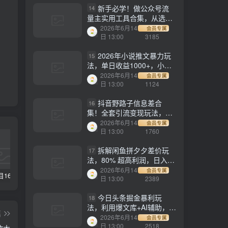
新手必学！做公众号流
14
量主实用工具合集，从选题
到变现，一篇搞定（新手必
2026年6月14
会员专属
备）
日 13:00
3185
2026年小说推文暴力玩
15
法，单日收益1000+，小白
看完即可上手
2026年6月14
会员专属
日 13:00
1124
抖音野路子信息差合
16
集！全套引流变现玩法，保
姆级拆解
2026年6月14
会员专属
日 13:00
1760
拆解闲鱼拼夕夕差价玩
17
法，80% 超高利润，日入轻
松过千
2026年6月14
会员专属
【副业项目1658期】这样操作抖音壁纸号，每天半小时，轻松躺赚月入60000+
【副业项目4441期】最新长久稳定暴利项目，运费险全新玩法，日赚1000（包含详细教程，全程指导）
天津宝坻最有名的十八种小吃（宝坻当地有哪些小吃）
日 13:00
2389
今日头条掘金暴利玩
18
法，利用爆文库+AI辅助，轻
篇
松矩阵、当天起号，简单粗
2026年6月14
会员专属
暴，日入1000+
日 13:00
2518
放大