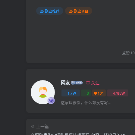
副业推荐
副业项目
点赞
10
网友
关注
1.7W+
3
101
4785W+
这家伙很懒，什么都没有写...
上一篇
全网独家淘宝闪购采集挂机项目 单窗口轻松日入40+