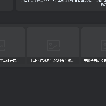
盈
【无人直播3.0】零基础玩转男粉快手无人直播日产1000+，稳狠猛，2023男粉落地项目实操教程
【副业8728期】2024低门槛副业风口快递CPS，月收入过万的项目