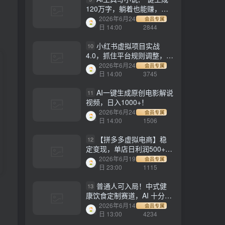
120万字，躺着也能赚，月
入2w+！
2026年6月24
会员专属
日 14:00
2844
小红书虚拟项目实战
10
4.0，抓住平台规则调整，单
店日入500+！
2026年6月24
会员专属
日 14:00
3745
AI一键生成原创电影解说
11
视频，日入1000+！
2026年6月24
会员专属
日 14:00
1506
【拼多多虚拟电商】稳
12
定变现，单店日利润500+，
软件挂机全自动发货，轻松
2026年6月19
会员专属
实现月入1w+！
日 23:00
1115
普通人可入局！中式健
13
康饮食定制赛道，AI 十分钟
做爆款，变现超给力
2026年6月14
会员专属
日 13:00
4234