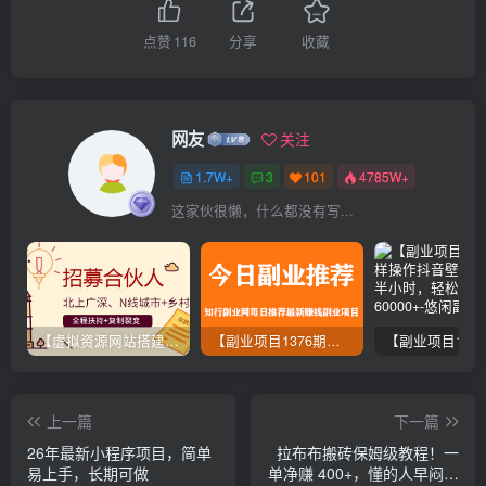
点赞
116
分享
收藏
网友
关注
1.7W+
3
101
4785W+
这家伙很懒，什么都没有写...
【虚拟资源网站搭建服务】加盟本站系统，做一个和本站一样的独立网站，躺赚的项目
【副业项目1376期】龟课最新闲鱼项目玩法实战教程_全新升级月收益几千到几万
上一篇
下一篇
26年最新小程序项目，简单
拉布布搬砖保姆级教程！一
易上手，长期可做
单净赚 400+，懂的人早闷声