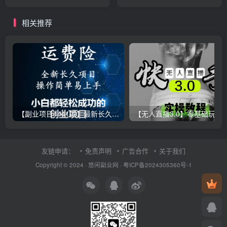
发财了
相关推荐
【副业项目4441期】最新长久稳定暴利项目，运费险全新玩法，日赚1000（包含详细教程，全程指导）
【无人直播3.0】零基础玩转男粉快手无人直播日产1000+，
友链申请：
免责声明
广告合作
关于我们
Copyright © 2024 ·
悠闲副业网
·
粤ICP备2024305360号-1