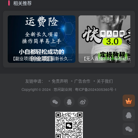
相关推荐
【副业项目4441期】最新长久稳定暴利项目，运费险全新玩法，日赚1000（包含详细教程，全程指导）
【无人直播3.0】零基础玩转男粉快手无人直播日产1000+，
友链申请：
免责声明
广告合作
关于我们
Copyright © 2024 ·
悠闲副业网
·
粤ICP备2024305360号-1