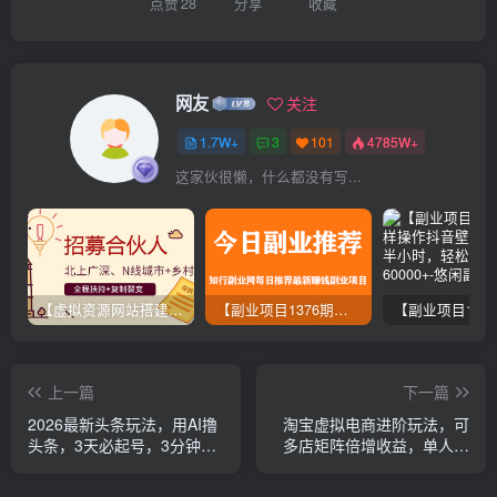
点赞
28
分享
收藏
网友
关注
1.7W+
3
101
4785W+
这家伙很懒，什么都没有写...
【虚拟资源网站搭建服务】加盟本站系统，做一个和本站一样的独立网站，躺赚的项目
【副业项目1376期】龟课最新闲鱼项目玩法实战教程_全新升级月收益几千到几万
上一篇
下一篇
2026最新头条玩法，用AI撸
淘宝虚拟电商进阶玩法，可
头条，3天必起号，3分钟1
多店矩阵倍增收益，单人月
条，只需要复制粘贴，简单
入1W+
月入3W+