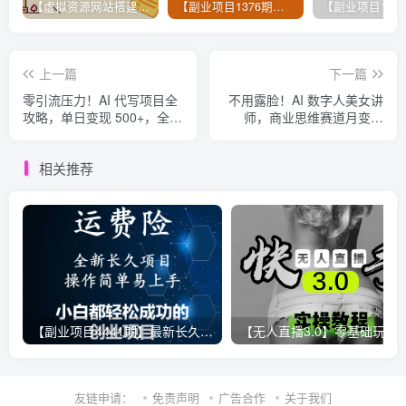
【虚拟资源网站搭建服务】加盟本站系统，做一个和本站一样的独立网站，躺赚的项目
【副业项目1376期】龟课最新闲鱼项目玩法实战教程_全新升级月收益几千到几万
上一篇
下一篇
零引流压力！AI 代写项目全
不用露脸！AI 数字人美女讲
攻略，单日变现 500+，全职
师，商业思维赛道月变现
月入 1-5W
10w+
相关推荐
【副业项目4441期】最新长久稳定暴利项目，运费险全新玩法，日赚1000（包含详细教程，全程指导）
【无人直播3.0】零基础玩转男粉快手无人直播日产1000+，
友链申请：
免责声明
广告合作
关于我们