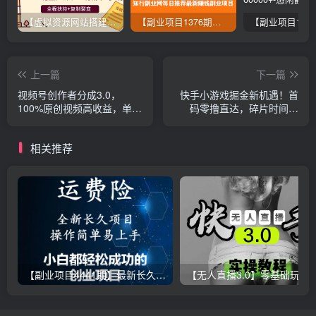
【虚拟资源网站搭建服务】加盟本站系统，做一个和本站一样的独立网站，躺赚的项目
【副业项目1376期】龟课最新闲鱼项目玩法实战教程_全新升级月收益几千到几万
上一篇
下一篇
视频号创作者分成3.0，
快手小游戏掘金新机遇！首
100%原创视频高收益，单日
码零撸直达，碎片时间变
可收益800+
现，普通人日赚 500+
相关推荐
【副业项目4441期】最新长久稳定暴利项目，运费险全新玩法，日赚1000（包含详细教程，全程指导）
【无人直播3.0】零基础玩转男粉快手无人直播日产1000+，