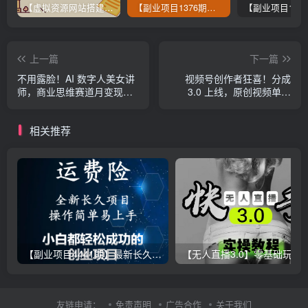
【虚拟资源网站搭建服务】加盟本站系统，做一个和本站一样的独立网站，躺赚的项目
【副业项目1376期】龟课最新闲鱼项目玩法实战教程_全新升级月收益几千到几万
上一篇
下一篇
不用露脸！AI 数字人美女讲
视频号创作者狂喜！分成
师，商业思维赛道月变现
3.0 上线，原创视频单日
10w+
800 + 不是梦
相关推荐
【副业项目4441期】最新长久稳定暴利项目，运费险全新玩法，日赚1000（包含详细教程，全程指导）
【无人直播3.0】零基础玩转男粉快手无人直播日产1000+，
友链申请：
免责声明
广告合作
关于我们