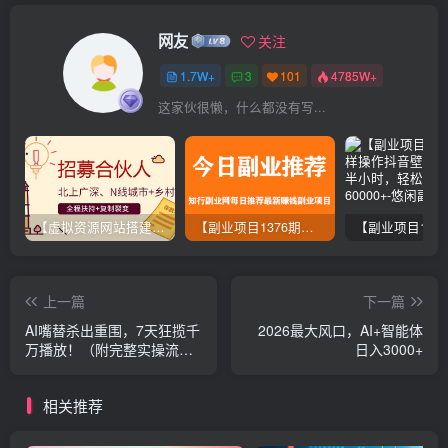
网友
关注
1.7W+
3
101
4785W+
这家伙很懒，什么都没有写...
【虚拟资源网站搭建服务】加盟本站系统，做一个和本站一样的独立网站，躺赚的项目
【副业项目1376期】龟课最新闲鱼项目玩法实战教程_全新升级月收益几千到几万
上一篇
下一篇
AI嘴替杀出重围，7天狂揽千
2026最大风口，AI+智能体
万播放！（附完整实操流
日入3000+
程）
相关推荐