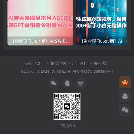
【副业项目6481期】AI微头条掘金术月入6000+ 微头条GPT高级指令批量写大量爆文
友链申请：
免责声明
广告合作
关于我们
Copyright © 2024 ·
悠闲副业网
·
粤ICP备2024305360号-1
扫码加微信