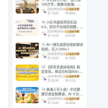
120万字，躺着也能赚，月
入2w+！
2026年6月24
会员专属
日 14:00
2844
小红书虚拟项目实战
10
4.0，抓住平台规则调整，单
店日入500+！
2026年6月24
会员专属
日 14:00
3745
AI一键生成原创电影解说
11
视频，日入1000+！
2026年6月24
会员专属
日 14:00
1506
【拼多多虚拟电商】稳
12
定变现，单店日利润500+，
软件挂机全自动发货，轻松
2026年6月19
会员专属
实现月入1w+！
日 23:00
1115
普通人可入局！中式健
13
康饮食定制赛道，AI 十分钟
做爆款，变现超给力
2026年6月14
会员专属
日 13:00
4234