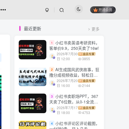
开通会员
最近更新
更多
小红书卖英语考研资料，
1
客单价9.9，250天卖了16w!
2026年7月30
会员专属
日 12:00
3855
AI生成国风武侠故事，狂
2
撸分成视频收益，轻松日入
1000+【可多平台分发】！
2026年7月20
会员专属
日 16:00
2144
小红书卖职场PPT，367
3
天卖了6位数，从0-1全流程
讲解
2026年7月17
会员专属
日 18:00
4753
小红书评论区评论截图，
4
一分钟2条，日入几千，多