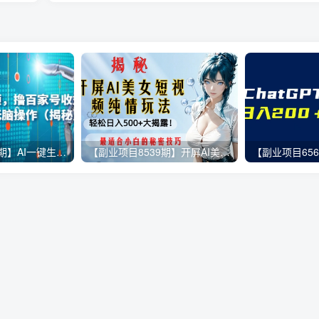
【副业项目6533期】AI一键生成原创短视频，撸百家号收益月入3000+新手小白无脑操作（揭秘）
【副业项目8539期】开屏AI美女短视频纯情玩法，轻松日入500+