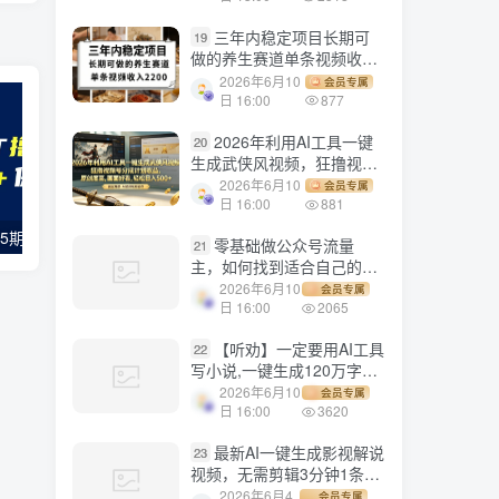
三年内稳定项目长期可
19
做的养生赛道单条视频收入
2200
2026年6月10
会员专属
日 16:00
877
2026年利用AI工具一键
20
生成武侠风视频，狂撸视频
号分成计划收益，原创度
2026年6月10
会员专属
高，画面好看，轻松日入
日 16:00
881
500+
【副业项目6565期】GPT解放双手撸头条收益，日入200保姆级教程，自媒体小白无脑操作
【副业项目8621期】AI长视频3.0搬运新玩法 家长里短八卦小故事
零基础做公众号流量
21
主，如何找到适合自己的赛
道
2026年6月10
会员专属
日 16:00
2065
【听劝】一定要用AI工具
22
写小说,一键生成120万字，
躺着也能赚，月入2w+
2026年6月10
会员专属
日 16:00
3620
最新AI一键生成影视解说
23
视频，无需剪辑3分钟1条，
条条爆款，多平台变现日入
2026年6月4
会员专属