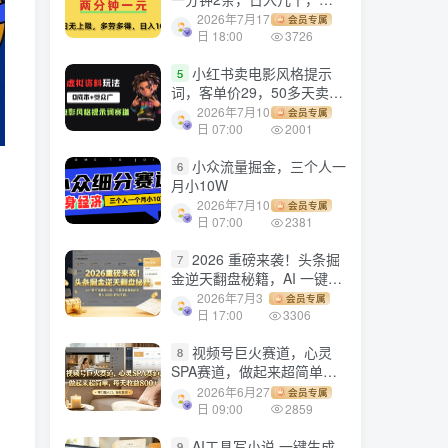
劳多得!
2026年7月17
会员专属
日 18:00
3726
小红书卖电影风格提示
5
词，客单价29，50多天卖了
790单，小白直接抄作业！
2026年7月10
会员专属
日 07:00
2001
小众流量掘金，三个人一
6
月小10W
2026年7月10
会员专属
日 07:00
2381
2026 重磅来袭！头条掘
7
金逆天翻盘秘籍，AI 一键打
造爆款内容，只需简单复制
2026年7月3
会员专属
粘贴，日入 1000 + 轻松实
日 17:00
3306
现！
视频号巨火赛道，心灵
8
SPA赛道，做起来超简单，
每天收益800+！
2026年6月27
会员专属
日 09:00
2859
AI工具写小说,一键生成
9