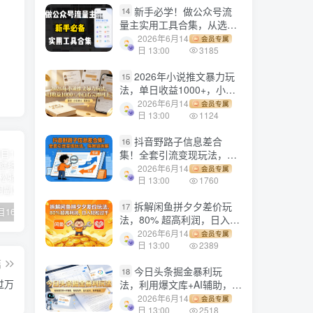
新手必学！做公众号流
14
量主实用工具合集，从选题
到变现，一篇搞定（新手必
2026年6月14
会员专属
备）
日 13:00
3185
2026年小说推文暴力玩
15
法，单日收益1000+，小白
看完即可上手
2026年6月14
会员专属
日 13:00
1124
抖音野路子信息差合
16
集！全套引流变现玩法，保
姆级拆解
2026年6月14
会员专属
日 13:00
1760
拆解闲鱼拼夕夕差价玩
17
【副业项目1658期】这样操作抖音壁纸号，每天半小时，轻松躺赚月入60000+
【副业项目4441期】最新长久稳定暴利项目，运费险全新玩法，日赚1000（包含详细教程，全程指导）
天津宝坻最有名的十八种小吃（宝坻当地有哪些小吃）
法，80% 超高利润，日入轻
松过千
2026年6月14
会员专属
日 13:00
2389
篇
今日头条掘金暴利玩
18
过万
法，利用爆文库+AI辅助，轻
松矩阵、当天起号，简单粗
2026年6月14
会员专属
暴，日入1000+
日 13:00
2518