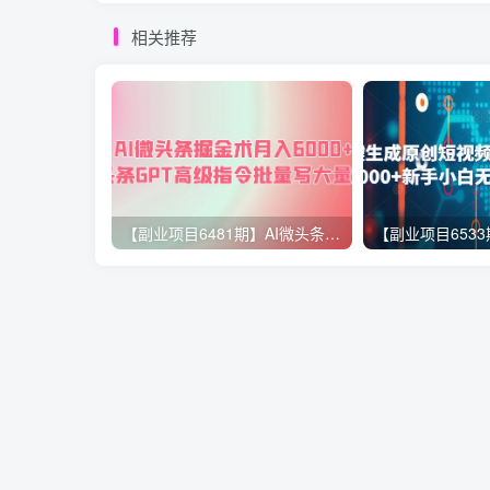
相关推荐
【副业项目6481期】AI微头条掘金术月入6000+ 微头条GPT高级指令批量写大量爆文