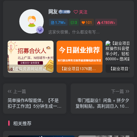
网友
关注
1.7W+
3
101
4785W+
这家伙很懒，什么都没有写...
【虚拟资源网站搭建服务】加盟本站系统，做一个和本站一样的独立网站，躺赚的项目
【副业项目1376期】龟课最新闲鱼项目玩法实战教程_全新升级月收益几千到几万
上一篇
下一篇
简单操作AI智能体，【不是
零门槛副业！闲鱼 + 拼夕夕
扣子工作流】5分钟生成一个
复制粘贴，高利润日入 1000
自己的口播短视频，暴力起
+ 不是梦
号，日赚1000+
相关推荐