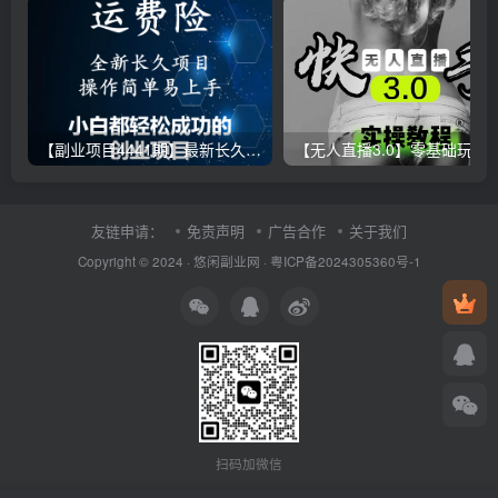
【副业项目4441期】最新长久稳定暴利项目，运费险全新玩法，日赚1000（包含详细教程，全程指导）
【无人直播3.0】零基础玩转男粉快手无人直播日产1000+，
友链申请：
免责声明
广告合作
关于我们
Copyright © 2024 ·
悠闲副业网
·
粤ICP备2024305360号-1
扫码加微信