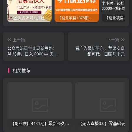
【虚拟资源网站搭建服务】加盟本站系统，做一个和本站一样的独立网站，躺赚的项目
【副业项目1376期】龟课最新闲鱼项目玩法实战教程_全新升级月收益几千到几万
上一篇
下一篇
公众号流量主变现新思路：
看广告最新平台，苹果安卓
AI 加持，日入 2000++ 天天
都可做，日赚几十元
出爆款
相关推荐
【副业项目4441期】最新长久稳定暴利项目，运费险全新玩法，日赚1000（包含详细教程，全程指导）
【无人直播3.0】零基础玩转男粉快手无人直播日产1000+，