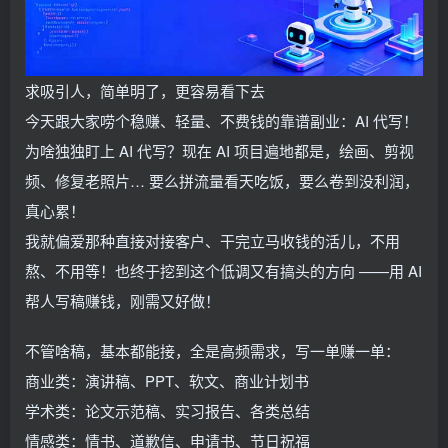
求吸引人，简单明了，更容易看下去
今天跟大家唠个稳赚、轻量、不费钱的靠谱副业：AI 代写！
为啥独独盯上 AI 代写？现在 AI 项目遍地都是，绘画、剪视
频、修复老照片… 要么拼流量看天吃饭，要么卷到没利润，
真心累！
我就偏爱那种直接对接客户、干完立马收钱的活儿，不用
熬、不用等！也终于挖到这个低调又有搞头的方向 ——用 AI
帮人写稿赚钱，刚需又好做！
不管啥稿，基本都能接，全是高频需求，写一单赚一单：
商业类：演讲稿、PPT、软文、商业计划书
学术类：论文示范稿、实习报告、各类总结
情感类：情书、道歉信、申请书、节日祝福