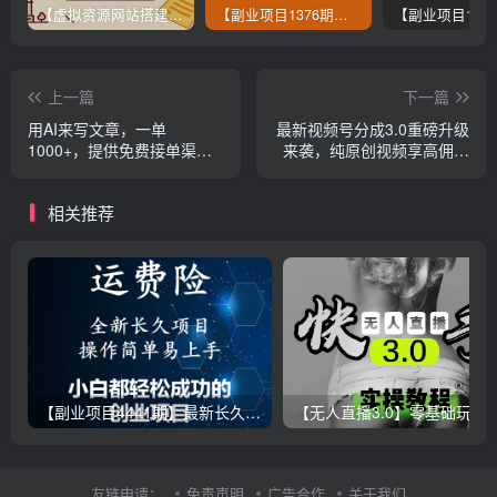
【虚拟资源网站搭建服务】加盟本站系统，做一个和本站一样的独立网站，躺赚的项目
【副业项目1376期】龟课最新闲鱼项目玩法实战教程_全新升级月收益几千到几万
上一篇
下一篇
用AI来写文章，一单
最新视频号分成3.0重磅升级
1000+，提供免费接单渠
来袭，纯原创视频享高佣，
道，AI风口期，超暴利
单日稳赚800+
相关推荐
【副业项目4441期】最新长久稳定暴利项目，运费险全新玩法，日赚1000（包含详细教程，全程指导）
【无人直播3.0】零基础玩转男粉快手无人直播日产1000+，
友链申请：
免责声明
广告合作
关于我们