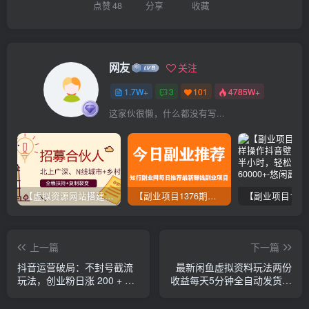
点赞
48
分享
收藏
网友
关注
1.7W+
3
101
4785W+
这家伙很懒，什么都没有写...
【虚拟资源网站搭建服务】加盟本站系统，做一个和本站一样的独立网站，躺赚的项目
【副业项目1376期】龟课最新闲鱼项目玩法实战教程_全新升级月收益几千到几万
上一篇
下一篇
抖音运营破局：不封号截流
最新闲鱼虚拟资料玩法两份
玩法，创业粉日涨 200 + 的
收益每天5分钟全自动发货日
实操指南
入500