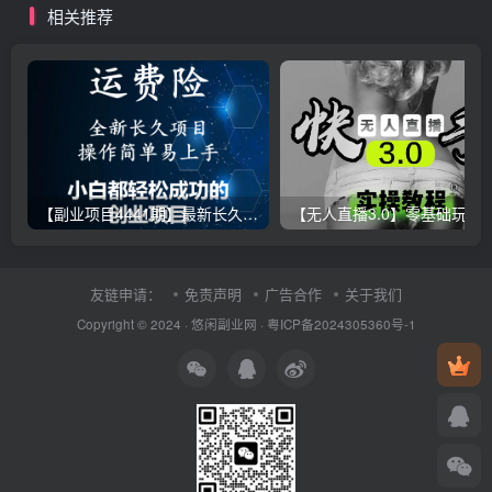
相关推荐
【副业项目4441期】最新长久稳定暴利项目，运费险全新玩法，日赚1000（包含详细教程，全程指导）
【无人直播3.0】零基础玩转男粉快手无人直播日产1000+，
友链申请：
免责声明
广告合作
关于我们
Copyright © 2024 ·
悠闲副业网
·
粤ICP备2024305360号-1