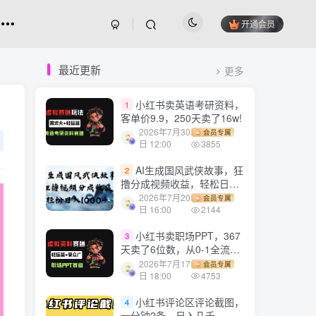
开通会员
最近更新
更多
小红书卖英语考研资料，
1
客单价9.9，250天卖了16w!
2026年7月30
会员专属
日 12:00
3855
AI生成国风武侠故事，狂
2
撸分成视频收益，轻松日入
1000+【可多平台分发】！
2026年7月20
会员专属
日 16:00
2144
小红书卖职场PPT，367
3
天卖了6位数，从0-1全流程
讲解
2026年7月17
会员专属
日 18:00
4753
小红书评论区评论截图，
4
一分钟2条，日入几千，多