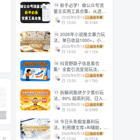
新手必学！做公众号流
14
量主实用工具合集，从选题
到变现，一篇搞定（新手必
2026年6月14
会员专属
备）
日 13:00
3185
2026年小说推文暴力玩
15
法，单日收益1000+，小白
看完即可上手
2026年6月14
会员专属
日 13:00
1124
抖音野路子信息差合
16
集！全套引流变现玩法，保
姆级拆解
2026年6月14
会员专属
日 13:00
1760
拆解闲鱼拼夕夕差价玩
17
法，80% 超高利润，日入轻
松过千
2026年6月14
会员专属
日 13:00
2389
【副业项目1658期】这样操作抖音壁纸号，每天半小时，轻松躺赚月入60000+
【副业项目4441期】最新长久稳定暴利项目，运费险全新玩法，日赚1000（包含详细教程，全程指导）
天津宝坻最有名的十八种小吃（宝坻当地有哪些小吃）
今日头条掘金暴利玩
18
法，利用爆文库+AI辅助，轻
松矩阵、当天起号，简单粗
2026年6月14
会员专属
篇
暴，日入1000+
日 13:00
2518