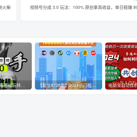
继火柴
视频号分成 3.0 玩法：100% 原创拿高收益，单日稳赚 80
【无人直播3.0】零基础玩转男粉快手无人直播日产1000+，稳狠猛，2023男粉落地项目实操教程
【副业8728期】2024低门槛副业风口快递CPS，月收入过万的项目