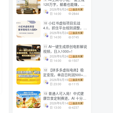
120万字，躺着也能赚，月
入2w+！
2026年6月24
会员专属
日 14:00
2844
小红书虚拟项目实战
10
4.0，抓住平台规则调整，单
店日入500+！
2026年6月24
会员专属
日 14:00
3745
AI一键生成原创电影解说
11
视频，日入1000+！
2026年6月24
会员专属
日 14:00
1507
【拼多多虚拟电商】稳
12
定变现，单店日利润500+，
软件挂机全自动发货，轻松
2026年6月19
会员专属
实现月入1w+！
日 23:00
1115
普通人可入局！中式健
13
康饮食定制赛道，AI 十分钟
做爆款，变现超给力
2026年6月14
会员专属
日 13:00
4237