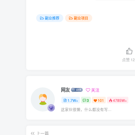
副业推荐
副业项目
点赞
12
网友
关注
1.7W+
3
101
4785W+
这家伙很懒，什么都没有写...
上一篇