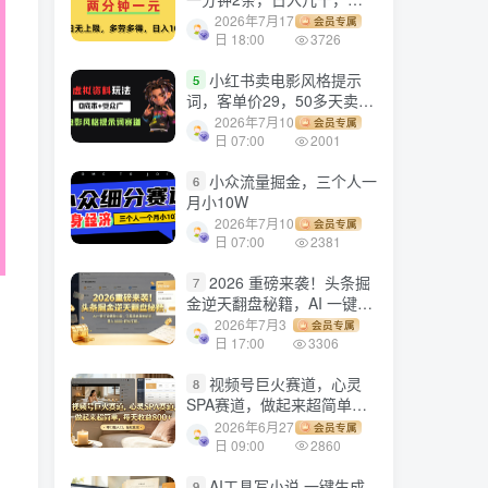
劳多得!
2026年7月17
会员专属
日 18:00
3726
小红书卖电影风格提示
5
词，客单价29，50多天卖了
790单，小白直接抄作业！
2026年7月10
会员专属
日 07:00
2001
小众流量掘金，三个人一
6
月小10W
2026年7月10
会员专属
日 07:00
2381
2026 重磅来袭！头条掘
7
金逆天翻盘秘籍，AI 一键打
造爆款内容，只需简单复制
2026年7月3
会员专属
粘贴，日入 1000 + 轻松实
日 17:00
3306
现！
视频号巨火赛道，心灵
8
SPA赛道，做起来超简单，
每天收益800+！
2026年6月27
会员专属
日 09:00
2860
AI工具写小说,一键生成
9