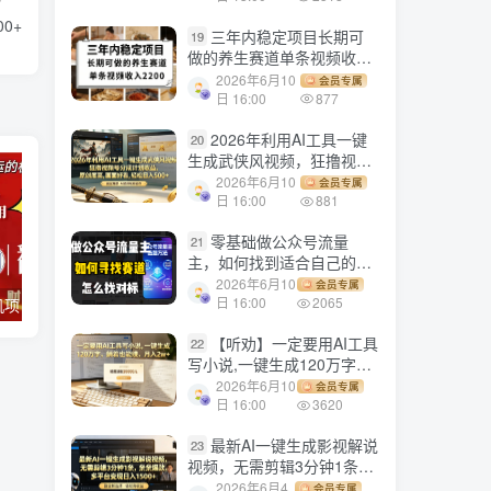
0+
三年内稳定项目长期可
19
做的养生赛道单条视频收入
2200
2026年6月10
会员专属
日 16:00
877
2026年利用AI工具一键
20
生成武侠风视频，狂撸视频
号分成计划收益，原创度
2026年6月10
会员专属
高，画面好看，轻松日入
日 16:00
881
500+
零基础做公众号流量
21
主，如何找到适合自己的赛
道
2026年6月10
会员专属
日 16:00
2065
电脑全自动挂机项目，日入1000+，无需任何费用，合作分成收益对半分
【副业项目3647期】最新羊场大亨全自动挂机项目，外面号称单号一天500+（含协议版挂机脚本）
【听劝】一定要用AI工具
22
写小说,一键生成120万字，
躺着也能赚，月入2w+
2026年6月10
会员专属
日 16:00
3620
最新AI一键生成影视解说
23
视频，无需剪辑3分钟1条，
条条爆款，多平台变现日入
2026年6月4
会员专属