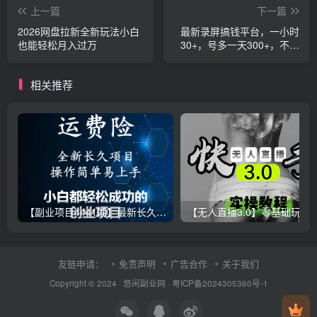
上一篇
下一篇
2026网盘拉新全新玩法小白
最新录屏搞钱平台，一小时
也能轻松月入过万
30+，号多一天300+，不黑
号，不风控，无需提现直接
到账
相关推荐
【副业项目4441期】最新长久稳定暴利项目，运费险全新玩法，日赚1000（包含详细教程，全程指导）
【无人直播3.0】零基础玩转男粉快手无人直播日产1000+，
友链申请：
免责声明
广告合作
关于我们
Copyright © 2024 ·
悠闲副业网
·
粤ICP备2024305360号-1