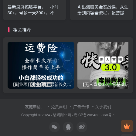
最新录屏搞钱平台，一小时
AI出海赚美金实战课，从注
30+，号多一天300+，不黑
册到内容全流程，配套提示
号，不风控，无需提现直接
词模板，轻松开启月赚5000
到账
美元副业
相关推荐
【副业项目4441期】最新长久稳定暴利项目，运费险全新玩法，日赚1000（包含详细教程，全程指导）
【无人直播3.0】零基础玩转男粉快手无人直播日产1000+，
友链申请：
免责声明
广告合作
关于我们
Copyright © 2024 ·
悠闲副业网
·
粤ICP备2024305360号-1