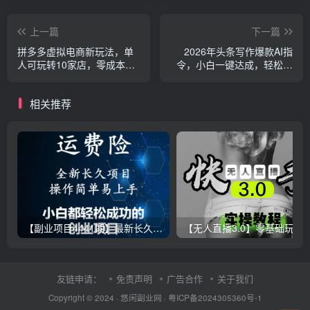
上一篇
下一篇
拼多多虚拟电商新玩法，单
2026年头条写作爆款AI指
人可玩转10家店，零成本、
令，小白一键达成，轻松日
成交快、转化快，单店单日
入500+
盈利300+
相关推荐
【副业项目4441期】最新长久稳定暴利项目，运费险全新玩法，日赚1000（包含详细教程，全程指导）
【无人直播3.0】零基础玩转男粉快手无人直播日产1000+，
友链申请：
免责声明
广告合作
关于我们
Copyright © 2024 ·
悠闲副业网
·
粤ICP备2024305360号-1