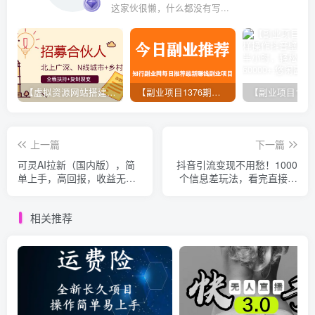
这家伙很懒，什么都没有写...
【虚拟资源网站搭建服务】加盟本站系统，做一个和本站一样的独立网站，躺赚的项目
【副业项目1376期】龟课最新闲鱼项目玩法实战教程_全新升级月收益几千到几万
上一篇
下一篇
可灵AI拉新（国内版），简
抖音引流变现不用愁！1000
单上手，高回报，收益无上
个信息差玩法，看完直接上
限，小白也能轻松月入过万
手
相关推荐