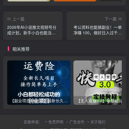
上一篇
下一篇
2026年AI小说推文视频号分
考公资料也能搞副业！一单
成计划，新手小白也能当天
净赚 100，做好日入过千，
日入500+保姆级教程！
“躺赚” 真没那么难！这个月
已经赚1.5W+
相关推荐
【副业项目4441期】最新长久稳定暴利项目，运费险全新玩法，日赚1000（包含详细教程，全程指导）
【无人直播3.0】零基础玩转男粉快手无人直播日产1000+，
友链申请：
免责声明
广告合作
关于我们