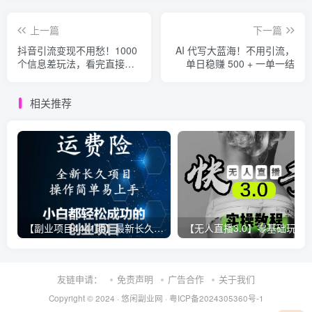
上一篇
下一篇
抖音引流变现不用愁！1000
AI 代写大蓝海！不用引流，
个信息差玩法，看完直接上
单日稳赚 500 + 一单一结
手
相关推荐
【副业项目4441期】最新长久稳定暴利项目，运费险全新玩法，日赚1000（包含详细教程，全程指导）
【无人直播3.0】零基础玩转男粉快手无人直播日产1000+，
友链申请：
免责声明
广告合作
关于我们
Copyright © 2024 ·
悠闲副业网
·
粤ICP备2024305360号-1