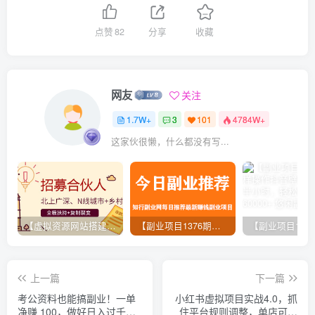
点赞
82
分享
收藏
网友
关注
1.7W+
3
101
4784W+
这家伙很懒，什么都没有写...
【虚拟资源网站搭建服务】加盟本站系统，做一个和本站一样的独立网站，躺赚的项目
【副业项目1376期】龟课最新闲鱼项目玩法实战教程_全新升级月收益几千到几万
上一篇
下一篇
考公资料也能搞副业！一单
小红书虚拟项目实战4.0，抓
净赚 100，做好日入过千，
住平台规则调整，单店可日