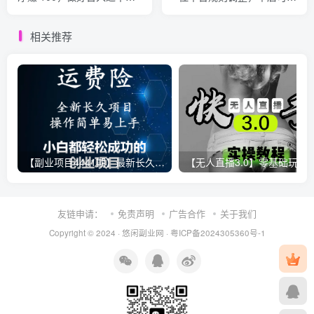
“躺赚” 真没那么难！这个月
入500+
已经赚1.5W+
相关推荐
【副业项目4441期】最新长久稳定暴利项目，运费险全新玩法，日赚1000（包含详细教程，全程指导）
【无人直播3.0】零基础玩转男粉快手无人直播日产1000+，
友链申请：
免责声明
广告合作
关于我们
Copyright © 2024 ·
悠闲副业网
·
粤ICP备2024305360号-1