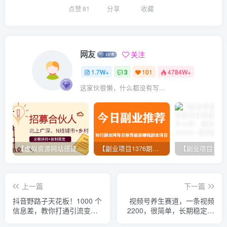
点赞
81
分享
收藏
网友
关注
1.7W+
3
101
4784W+
这家伙很懒，什么都没有写...
【虚拟资源网站搭建服务】加盟本站系统，做一个和本站一样的独立网站，躺赚的项目
【副业项目1376期】龟课最新闲鱼项目玩法实战教程_全新升级月收益几千到几万
上一篇
下一篇
抖音野路子天花板！1000 个
视频号养生赛道，一条视频
信息差，教你打通引流变现
2200，很简单，长期稳定可
任督二脉
做，有人月入3w+