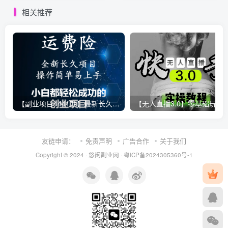
相关推荐
【副业项目4441期】最新长久稳定暴利项目，运费险全新玩法，日赚1000（包含详细教程，全程指导）
【无人直播3.0】零基础玩转男粉快手无人直播日产1000+，
友链申请：
免责声明
广告合作
关于我们
Copyright © 2024 ·
悠闲副业网
·
粤ICP备2024305360号-1