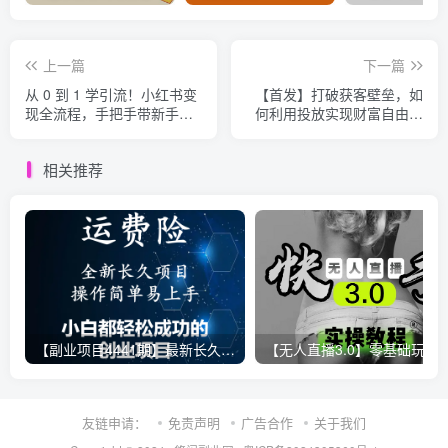
上一篇
下一篇
从 0 到 1 学引流！小红书变
【首发】打破获客壁垒，如
现全流程，手把手带新手日
何利用投放实现财富自由与
加 100 + 私域
事业升级
相关推荐
【副业项目4441期】最新长久稳定暴利项目，运费险全新玩法，日赚1000（包含详细教程，全程指导）
【无人直播3.0】零基础玩转男粉快手无人直播日产1000+，
友链申请：
免责声明
广告合作
关于我们