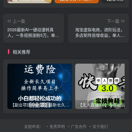
上一篇
下一篇
2026最新AI一键动漫转真
淘宝虚拟电商，进阶玩法，
人，一条视频涨粉5万，单日
多店矩阵倍增收益，单人月
变现1000+
入1W+
相关推荐
【副业项目4441期】最新长久稳定暴利项目，运费险全新玩法，日赚1000（包含详细教程，全程指导）
【无人直播3.0】零基础玩转男粉快手无人直播日产1000+，
友链申请：
免责声明
广告合作
关于我们