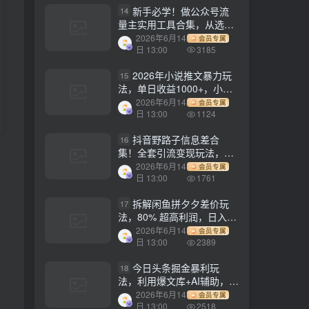
新手必学！做公众号流
14
量主实用工具合集，从选题
到变现，一篇搞定（新手必
2026年6月14
会员专属
备）
日 13:00
3185
2026年小说推文暴力玩
15
法，单日收益1000+，小白
看完即可上手
2026年6月14
会员专属
日 13:00
1124
抖音野路子信息差合
16
集！全套引流变现玩法，保
姆级拆解
2026年6月14
会员专属
日 13:00
1761
拆解闲鱼拼夕夕差价玩
17
法，80% 超高利润，日入轻
松过千
2026年6月14
会员专属
日 13:00
2389
今日头条掘金暴利玩
18
法，利用爆文库+AI辅助，轻
松矩阵、当天起号，简单粗
2026年6月14
会员专属
暴，日入1000+
日 13:00
2518