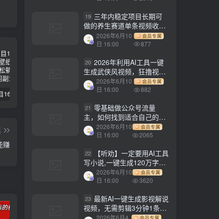
三年内稳定项目长期可
19
做的养生赛道单条视频收入
2200
2026年6月10
会员专属
日 16:00
877
2026年利用AI工具一键
20
生成武侠风视频，狂撸视频
号分成计划收益，原创度
2026年6月10
会员专属
高，画面好看，轻松日入
日 16:00
882
【副业项目1658期】这样操作抖音壁纸号，每天半小时，轻松躺赚月入60000+
【副业项目4441期】最新长久稳定暴利项目，运费险全新玩法，日赚1000（包含详细教程，全程指导）
天津宝坻最有名的十八种小吃（宝坻当地有哪些小吃）
500+
零基础做公众号流量
21
主，如何找到适合自己的赛
道
2026年6月10
会员专属
篇
日 16:00
2065
能赚
【听劝】一定要用AI工具
22
写小说,一键生成120万字，
躺着也能赚，月入2w+
2026年6月10
会员专属
日 16:00
3620
最新AI一键生成影视解说
23
视频，无需剪辑3分钟1条，
条条爆款，多平台变现日入
2026年6月4
会员专属