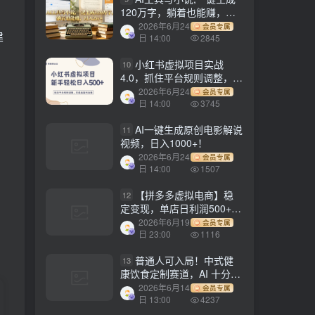
120万字，躺着也能赚，月
入2w+！
2026年6月24
会员专属
建
日 14:00
2845
小红书虚拟项目实战
10
4.0，抓住平台规则调整，单
店日入500+！
2026年6月24
会员专属
日 14:00
3745
AI一键生成原创电影解说
11
视频，日入1000+！
2026年6月24
会员专属
日 14:00
1507
【拼多多虚拟电商】稳
12
定变现，单店日利润500+，
软件挂机全自动发货，轻松
2026年6月19
会员专属
实现月入1w+！
日 23:00
1116
普通人可入局！中式健
13
康饮食定制赛道，AI 十分钟
做爆款，变现超给力
2026年6月14
会员专属
日 13:00
4237