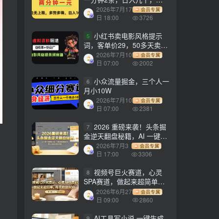
劳多得!
2026年7月17
会员专属
日 18:00
3726
小红书卖电影风格提示
5
词，客单价29，50多天卖了
790单，小白直接抄作业！
2026年7月10
会员专属
日 07:00
2002
小众流量掘金，三个人一
6
月小10W
2026年7月10
会员专属
日 07:00
2381
2026 重磅来袭！头条掘
7
金逆天翻盘秘籍，AI 一键打
造爆款内容，只需简单复制
2026年7月3
会员专属
粘贴，日入 1000 + 轻松实
日 17:00
3306
现！
视频号巨火赛道，心灵
8
SPA赛道，做起来超简单，
每天收益800+！
2026年6月27
会员专属
日 09:00
2860
AI工具写小说,一键生成
9