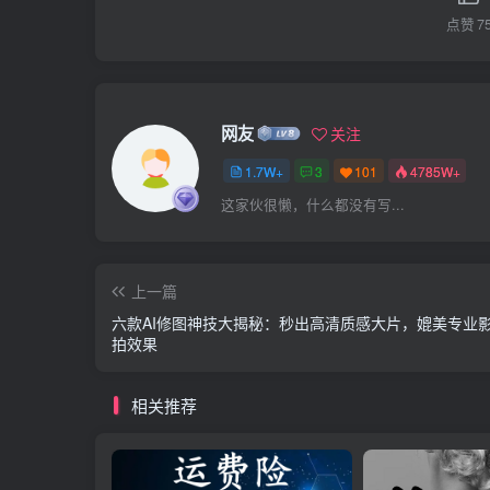
点赞
7
网友
关注
1.7W+
3
101
4785W+
这家伙很懒，什么都没有写...
上一篇
六款AI修图神技大揭秘：秒出高清质感大片，媲美专业
拍效果
相关推荐