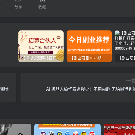
5
分享
收藏
【虚拟资源网站搭建服务】加盟本站系统，做一个和本站一样的独立网站，躺赚的项目
【副业项目1376期】龟课最新闲鱼项目玩法实战教程_全新升级月收益几千到几万
下一
影棚实
AI 机器人搞怪赛道爆火！不用露脸 无脑搬运也