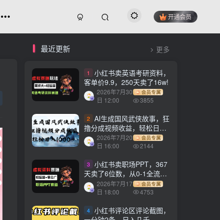
开通会员
最近更新
更多
小红书卖英语考研资料，
1
客单价9.9，250天卖了16w!
2026年7月30
会员专属
日 12:00
3855
AI生成国风武侠故事，狂
2
撸分成视频收益，轻松日入
1000+【可多平台分发】！
2026年7月20
会员专属
日 16:00
2144
小红书卖职场PPT，367
3
天卖了6位数，从0-1全流程
讲解
2026年7月17
会员专属
日 18:00
4753
小红书评论区评论截图，
4
一分钟2条，日入几千，多