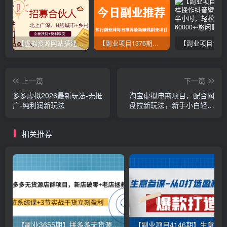
【虚拟资源网站搭建服务】加盟本站系统，做一个和本站一样的独立网站，躺赚的项目
【副业项目1376期】龟课最新闲鱼项目玩法实战教程_全新升级月收益几千到几万
上一篇
下一篇
多多虚拟2026最新玩法-无推
淘宝虚拟电商项目，配合网
广-纯利润新玩法
盘拉新玩法，新手小白轻松
月入过万，外面收费1980的
项目！
相关推荐
【副业3655期】拼多多无货源店群怎么做：新店破零+老店拯救 12节系统课+3节实战干货立刻盈利