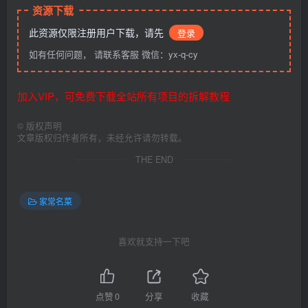
资源下载
此资源仅限注册用户下载，请先
登录
如有任何问题， 请联系客服 微信：yx-q-cy
加入VIP，可免费下载全站所有项目的拆解教程
©
版权声明
文章版权归作者所有，未经允许请勿转载。
THE END
家常名菜
喜欢就支持一下吧
点赞
0
分享
收藏