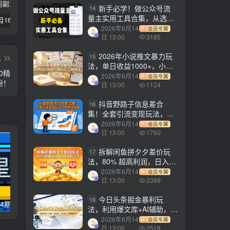
新手必学！做公众号流
14
量主实用工具合集，从选题
【副业项目1658期】这样操作抖音壁纸号，每天半小时，轻松躺赚月入60000+
【副业项目4441期】最新长久稳定暴利项目，运费险全新玩法，日赚1000（包含详细教程，全程指导）
天津宝坻最有名的十八种小吃（宝坻当地有哪些小吃）
到变现，一篇搞定（新手必
2026年6月14
会员专属
备）
日 13:00
3185
2026年小说推文暴力玩
15
篇
法，单日收益1000+，小白
0精
看完即可上手
2026年6月14
会员专属
粉！
日 13:00
1124
抖音野路子信息差合
16
集！全套引流变现玩法，保
姆级拆解
2026年6月14
会员专属
日 13:00
1760
拆解闲鱼拼夕夕差价玩
17
法，80% 超高利润，日入轻
松过千
2026年6月14
会员专属
日 13:00
2389
今日头条掘金暴利玩
18
【副业项目5394期】价值1980，知识星球课程，流量堆积器，冷门暴力引流项目，全网最新玩法
【副业项目3811期】youtube（油管）涨粉教程：一星期内获得1000真实粉丝，免费且快速的方法
法，利用爆文库+AI辅助，轻
松矩阵、当天起号，简单粗
2026年6月14
会员专属
暴，日入1000+
日 13:00
2518