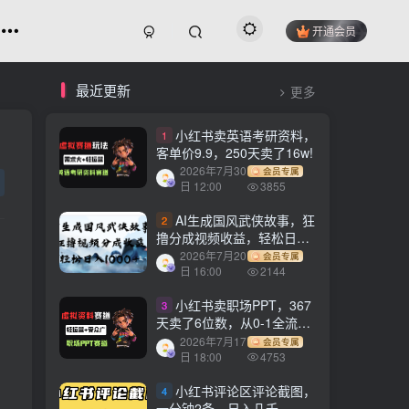
开通会员
最近更新
更多
小红书卖英语考研资料，
1
客单价9.9，250天卖了16w!
2026年7月30
会员专属
日 12:00
3855
AI生成国风武侠故事，狂
2
撸分成视频收益，轻松日入
1000+【可多平台分发】！
2026年7月20
会员专属
日 16:00
2144
小红书卖职场PPT，367
3
天卖了6位数，从0-1全流程
讲解
2026年7月17
会员专属
日 18:00
4753
小红书评论区评论截图，
4
一分钟2条，日入几千，多