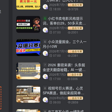
劳多得!
2026年7月17
会员专属
日 18:00
3726
羊
小红书卖电影风格提示
5
词，客单价29，50多天卖了
790单，小白直接抄作业！
2026年7月10
会员专属
日 07:00
2001
小众流量掘金，三个人一
6
月小10W
2026年7月10
会员专属
日 07:00
2381
2026 重磅来袭！头条掘
7
金逆天翻盘秘籍，AI 一键打
造爆款内容，只需简单复制
2026年7月3
会员专属
粘贴，日入 1000 + 轻松实
日 17:00
3306
现！
视频号巨火赛道，心灵
8
SPA赛道，做起来超简单，
每天收益800+！
2026年6月27
会员专属
日 09:00
2859
AI工具写小说,一键生成
9