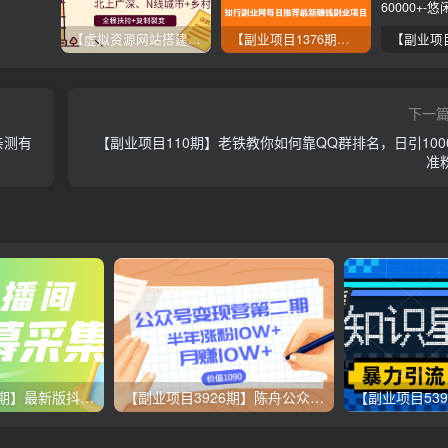
【虚拟资源网站搭建服务】加盟本站系统，做一个和本站一样的独立网站，躺赚的项目
【副业项目1376期】龟课最新闲鱼项目玩法实战教程_全新升级月收益几千到几万
下一
亲测有
【副业项目110期】老铁教你如何靠QQ群排名，日引100
准
【副业项目3358期】最新版抖音直播间实时弹幕采集电脑永久版脚本加教程（抖音直播间怎么私信）
【副业项目3926期】陈舟公众号变现营第二期：0成本日涨粉1000+让你月赚10W+