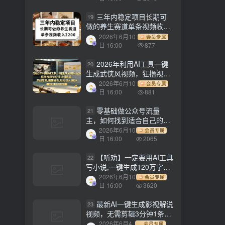
三年内稳定项目长期可
19
做的养生赛道单条视频收入
2200
2026年6月10
会员专属
日 16:00
877
2026年利用AI工具一键
20
生成武侠风视频，狂撸视频
号分成计划收益，原创度
2026年6月10
会员专属
高，画面好看，轻松日入
日 16:00
881
500+
零基础做公众号流量
21
主，如何找到适合自己的赛
道
2026年6月10
会员专属
日 16:00
2065
【听劝】一定要用AI工具
22
写小说,一键生成120万字，
躺着也能赚，月入2w+
2026年6月10
会员专属
日 16:00
3620
最新AI一键生成影视解说
23
视频，无需剪辑3分钟1条，
条条爆款，多平台变现日入
2026年6月4
会员专属