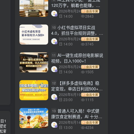
120万字，躺着也能赚，月
入2w+！
2026年6月24
会员专属
日 14:00
2843
小红书虚拟项目实战
10
4.0，抓住平台规则调整，单
店日入500+！
2026年6月24
会员专属
日 14:00
3745
AI一键生成原创电影解说
11
视频，日入1000+！
2026年6月24
会员专属
日 14:00
1505
【拼多多虚拟电商】稳
12
定变现，单店日利润500+，
软件挂机全自动发货，轻松
2026年6月19
会员专属
实现月入1w+！
日 23:00
1115
普通人可入局！中式健
13
康饮食定制赛道，AI 十分钟
做爆款，变现超给力
2026年6月14
会员专属
日 13:00
4234