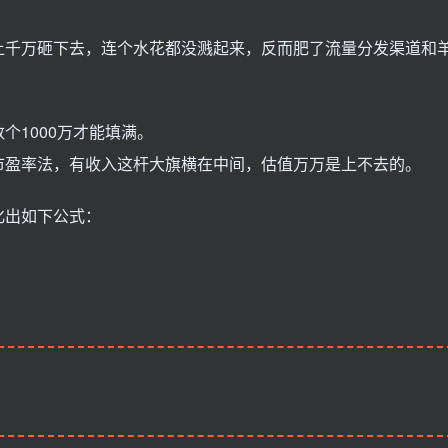
上千万砸下去，连个水花都没溅起来，反而肥了流量分发渠道和
个1000万才能填满。
市盈率法，有收入这杆大旗横在中间，估值万万是上不去的。
化出如下公式：