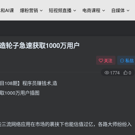
ek和AI课
爆粉营销
短视频直播
电商课程
自媒体
造轮子急速获取1000万用户
关注
私信
1774
0
些三流网络应用在市场的裹挟下也能估值过亿，各路大师纷纷入