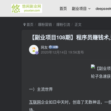
首页
副业项目
deepse
首页
爆粉营销
爆粉引流
正文
【副业项目108期】程序员赚钱术,
网友
2020年12月14日 19:56发布
一）主流世界
互联网
企业如日中天时，创造了无数神话，一
场。