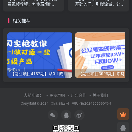
费视频教程：九步玩“赚”微
基础入门，引爆流量，让客
信营销
户主动找上门的躺赚神技
（价值2000）
相关推荐
【副业项目4167期】从0-1教你打造一款千万级产品：策略产品能力+市场分析+竞品分析
友链申请：
免责声明
广告合作
关于我们
Copyright © 2024 ·
悠闲副业网
·
粤ICP备2024305360号-1