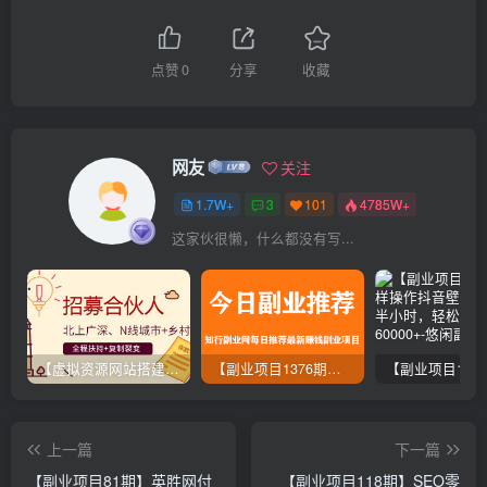
点赞
0
分享
收藏
网友
关注
1.7W+
3
101
4785W+
这家伙很懒，什么都没有写...
【虚拟资源网站搭建服务】加盟本站系统，做一个和本站一样的独立网站，躺赚的项目
【副业项目1376期】龟课最新闲鱼项目玩法实战教程_全新升级月收益几千到几万
上一篇
下一篇
【副业项目81期】英胜网付
【副业项目118期】SEO零