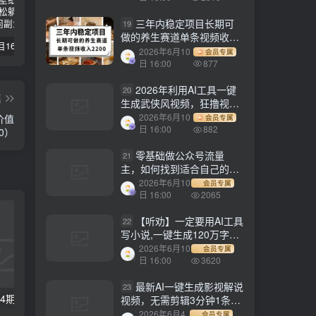
三年内稳定项目长期可
19
做的养生赛道单条视频收入
【副业项目1658期】这样操作抖音壁纸号，每天半小时，轻松躺赚月入60000+
【副业项目4441期】最新长久稳定暴利项目，运费险全新玩法，日赚1000（包含详细教程，全程指导）
天津宝坻最有名的十八种小吃（宝坻当地有哪些小吃）
2200
2026年6月10
会员专属
日 16:00
877
2026年利用AI工具一键
20
篇
生成武侠风视频，狂撸视频
号分成计划收益，原创度
2026年6月10
价值
会员专属
高，画面好看，轻松日入
日 16:00
882
00）
500+
零基础做公众号流量
21
主，如何找到适合自己的赛
道
2026年6月10
会员专属
日 16:00
2065
【听劝】一定要用AI工具
22
写小说,一键生成120万字，
躺着也能赚，月入2w+
2026年6月10
会员专属
日 16:00
3620
最新AI一键生成影视解说
23
【副业项目5394期】价值1980，知识星球课程，流量堆积器，冷门暴力引流项目，全网最新玩法
【副业项目3811期】youtube（油管）涨粉教程：一星期内获得1000真实粉丝，免费且快速的方法
视频，无需剪辑3分钟1条，
条条爆款，多平台变现日入
2026年6月4
会员专属