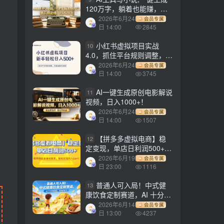
120万字，躺着也能赚，月
入2w+！
2026年6月24
会员专属
日 14:00
2845
小红书虚拟项目实战
10
4.0，抓住平台规则调整，单
店日入500+！
2026年6月24
会员专属
日 14:00
3745
AI一键生成原创电影解说
11
视频，日入1000+！
2026年6月24
会员专属
日 14:00
1507
【拼多多虚拟电商】稳
12
定变现，单店日利润500+，
软件挂机全自动发货，轻松
2026年6月19
会员专属
实现月入1w+！
日 23:00
1116
普通人可入局！中式健
13
康饮食定制赛道，AI 十分钟
做爆款，变现超给力
2026年6月14
会员专属
日 13:00
4237