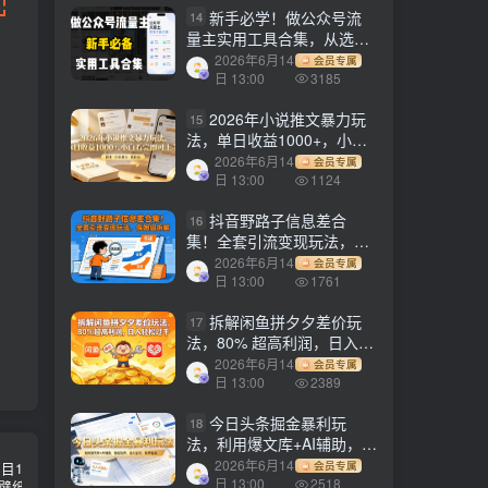
新手必学！做公众号流
14
量主实用工具合集，从选题
到变现，一篇搞定（新手必
2026年6月14
会员专属
备）
日 13:00
3185
2026年小说推文暴力玩
15
法，单日收益1000+，小白
看完即可上手
2026年6月14
会员专属
日 13:00
1124
抖音野路子信息差合
16
集！全套引流变现玩法，保
姆级拆解
2026年6月14
会员专属
日 13:00
1761
拆解闲鱼拼夕夕差价玩
17
法，80% 超高利润，日入轻
松过千
2026年6月14
会员专属
日 13:00
2389
今日头条掘金暴利玩
18
法，利用爆文库+AI辅助，轻
松矩阵、当天起号，简单粗
2026年6月14
会员专属
暴，日入1000+
日 13:00
2518