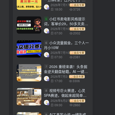
劳多得!
2026年7月17
会员专属
日 18:00
3726
小红书卖电影风格提示
5
词，客单价29，50多天卖了
790单，小白直接抄作业！
2026年7月10
会员专属
日 07:00
2002
小众流量掘金，三个人一
6
月小10W
2026年7月10
会员专属
日 07:00
2381
2026 重磅来袭！头条掘
7
金逆天翻盘秘籍，AI 一键打
造爆款内容，只需简单复制
2026年7月3
会员专属
粘贴，日入 1000 + 轻松实
日 17:00
3306
现！
视频号巨火赛道，心灵
8
SPA赛道，做起来超简单，
每天收益800+！
2026年6月27
会员专属
日 09:00
2860
AI工具写小说,一键生成
9