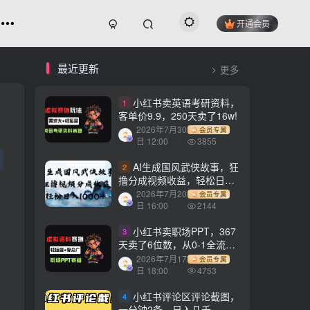
开通会员
最近更新
更多
小红书卖英语考研资料，
1
客单价9.9，250天卖了16w!
2026年7月30
会员专属
日 12:00
3855
AI生成国风武侠故事，狂
2
撸分成视频收益，轻松日入
1000+【可多平台分发】！
2026年7月20
会员专属
日 16:00
2144
小红书卖职场PPT，367
3
天卖了6位数，从0-1全流程
讲解
2026年7月17
会员专属
日 18:00
4753
小红书评论区评论截图，
4
一分钟2条，日入几千，多