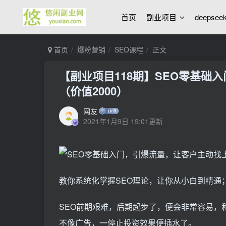
首页
副业项目
deepse
首页
爆粉营销
SEO课程
正文
【副业项目118期】SEO零基础
（价值2000）
网友
2021年1月9日 19:01更新
教你系统化掌握SEO理论，让你从小白到精通；
SEO前期艰难，后期起步了，便会非常容易，
不像广告，一停止投资效果便插水了。