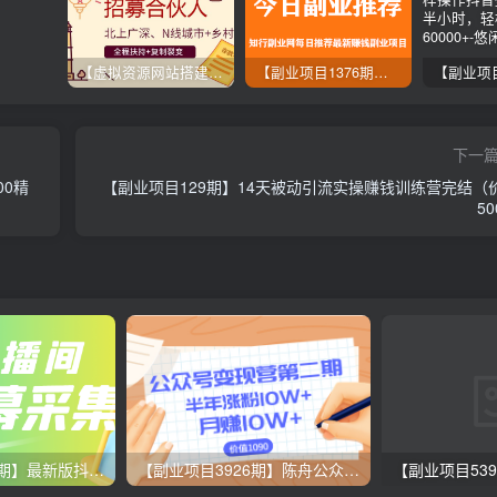
【虚拟资源网站搭建服务】加盟本站系统，做一个和本站一样的独立网站，躺赚的项目
【副业项目1376期】龟课最新闲鱼项目玩法实战教程_全新升级月收益几千到几万
下一
00精
【副业项目129期】14天被动引流实操赚钱训练营完结（
5
【副业项目3358期】最新版抖音直播间实时弹幕采集电脑永久版脚本加教程（抖音直播间怎么私信）
【副业项目3926期】陈舟公众号变现营第二期：0成本日涨粉1000+让你月赚10W+