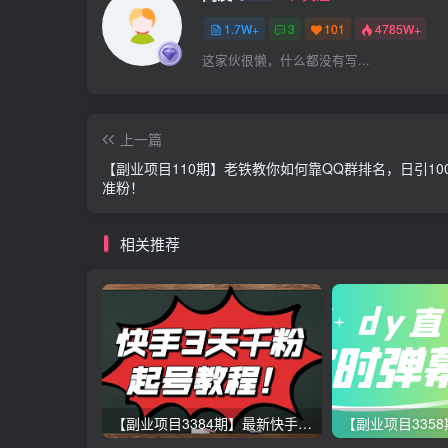
1.7W+
3
101
4785W+
这家伙很懒，什么都没有写...
上一篇
【副业项目110期】老铁教你如何靠QQ群排名，日引10
准粉！
相关推荐
【副业项目3384期】最新快手起号实操技术：3天1000粉（快手怎么快速涨粉丝）