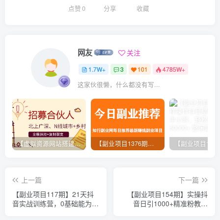
点赞
0
分享
收藏
网友
关注
1.7W+
3
101
4785W+
这家伙很懒，什么都没有写...
【虚拟资源网站搭建服务】加盟本站系统，做一个和本站一样的独立网站，躺赚的项目
【副业项目1376期】龟课最新闲鱼项目玩法实战教程_全新升级月收益几千到几万
上一篇
下一篇
【副业项目117期】21天抖
【副业项目154期】实操抖
音实战训练营，0基础能为抖
音日引1000+精准粉教程
音赚钱达人（价值999元）
（价值3800）