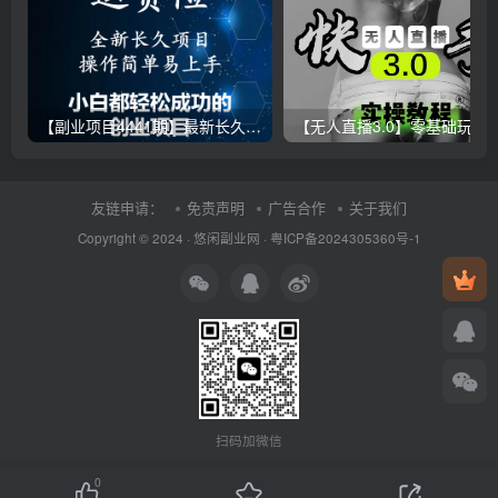
【副业项目4441期】最新长久稳定暴利项目，运费险全新玩法，日赚1000（包含详细教程，全程指导）
【无人直播3.0】零基础玩转男粉快手无人直播日产1000+，
友链申请：
免责声明
广告合作
关于我们
Copyright © 2024 ·
悠闲副业网
·
粤ICP备2024305360号-1
扫码加微信
0