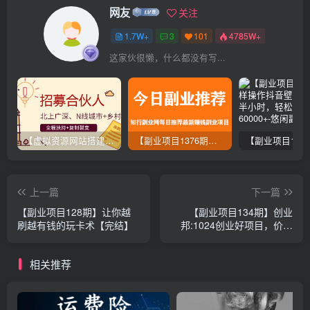
网友
关注
1.7W+
3
101
4785W+
这家伙很懒，什么都没有写...
【虚拟资源网站搭建服务】加盟本站系统，做一个和本站一样的独立网站，躺赚的项目
【副业项目1376期】龟课最新闲鱼项目玩法实战教程_全新升级月收益几千到几万
上一篇
下一篇
【副业项目128期】让你越
【副业项目134期】创业
刷越有钱的玩卡术【完结】
邦:1024创业好项目，价值
199元
相关推荐