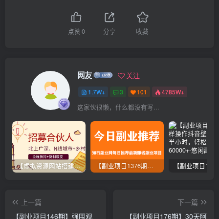
点赞
0
分享
收藏
网友
关注
1.7W+
3
101
4785W+
这家伙很懒，什么都没有写...
【虚拟资源网站搭建服务】加盟本站系统，做一个和本站一样的独立网站，躺赚的项目
【副业项目1376期】龟课最新闲鱼项目玩法实战教程_全新升级月收益几千到几万
上一篇
下一篇
【副业项目146期】强围观
【副业项目176期】30天阿