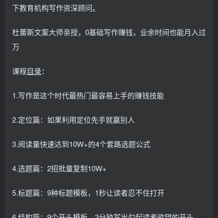
下教育机构写作资深顾问。
杜蕾斯文案大师亲授，0基础写作赚钱，业余时间也能月入过
万
课程
目录
：
1.写作是这个时代最热门最容易上手的赚钱技能
2.定位篇：如果利用定位先手就赢别人
3.阅读量快速达到10W+的4个套路选题公式
4.选题篇：2招批量复制10W+
5.标题篇：9种标题模板，1秒让读者忍不住打开
6.结构篇：9个开头模板，3分钟写出勾起读者欲望的开头