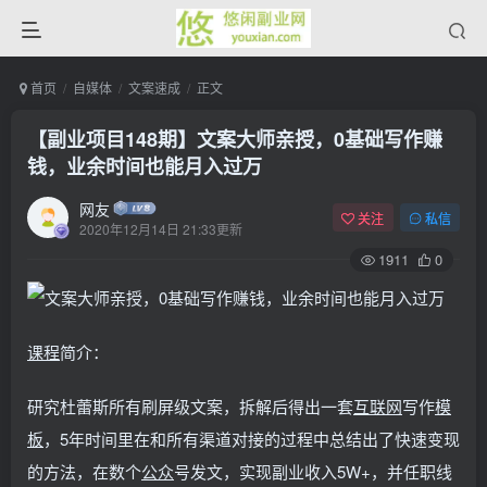
首页
自媒体
文案速成
正文
【副业项目148期】文案大师亲授，0基础写作赚
钱，业余时间也能月入过万
网友
关注
私信
2020年12月14日 21:33更新
1911
0
课程
简介：
研究杜蕾斯所有刷屏级文案，拆解后得出一套
互联网
写作
模
板
，5年时间里在和所有渠道对接的过程中总结出了快速变现
的方法，在数个
公众
号发文，实现副业收入5W+，并任职线