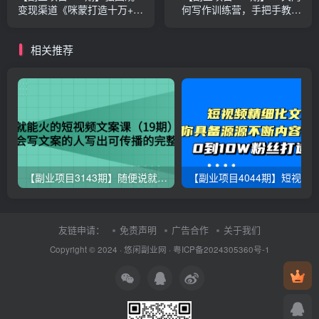
变现渠道《咪蒙打造十万+文
何写作训练营，手把手教你
章标题课》，9课时完结！
快速成为月入过万的新媒体
作者
相关推荐
【副业项目3143期】随便说就能火的短视频文案课：让不会写文案的人写出可传播的完整文案
友链申请：
免责声明
广告合作
关于我们
Copyright © 2024 ·
悠闲副业网
·
粤ICP备2024305360号-1