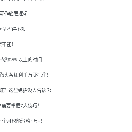
写作底层逻辑！
模型不得不知！
罢不能！
节约95%以上的时间！
？微头条红利千万要抓住！
认证？这些绝招没人告诉你！
你需要掌握7大技巧！
1个月也能涨粉1万+！