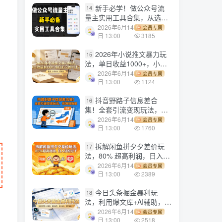
新手必学！做公众号流
14
量主实用工具合集，从选题
到变现，一篇搞定（新手必
2026年6月14
会员专属
备）
日 13:00
3185
2026年小说推文暴力玩
15
法，单日收益1000+，小白
看完即可上手
2026年6月14
会员专属
日 13:00
1124
抖音野路子信息差合
16
集！全套引流变现玩法，保
姆级拆解
2026年6月14
会员专属
日 13:00
1760
拆解闲鱼拼夕夕差价玩
17
法，80% 超高利润，日入轻
松过千
2026年6月14
会员专属
日 13:00
2389
今日头条掘金暴利玩
18
法，利用爆文库+AI辅助，轻
松矩阵、当天起号，简单粗
2026年6月14
会员专属
暴，日入1000+
日 13:00
2518