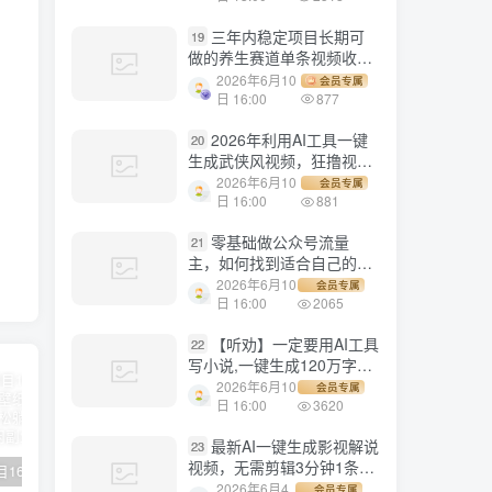
三年内稳定项目长期可
19
做的养生赛道单条视频收入
2200
2026年6月10
会员专属
日 16:00
877
2026年利用AI工具一键
20
生成武侠风视频，狂撸视频
号分成计划收益，原创度
2026年6月10
会员专属
高，画面好看，轻松日入
日 16:00
881
500+
零基础做公众号流量
21
主，如何找到适合自己的赛
道
2026年6月10
会员专属
日 16:00
2065
【听劝】一定要用AI工具
22
写小说,一键生成120万字，
躺着也能赚，月入2w+
2026年6月10
会员专属
日 16:00
3620
最新AI一键生成影视解说
23
视频，无需剪辑3分钟1条，
【副业项目1658期】这样操作抖音壁纸号，每天半小时，轻松躺赚月入60000+
【副业项目4441期】最新长久稳定暴利项目，运费险全新玩法，日赚1000（包含详细教程，全程指导）
天津宝坻最有名的十八种小吃（宝坻当地有哪些小吃）
条条爆款，多平台变现日入
2026年6月4
会员专属