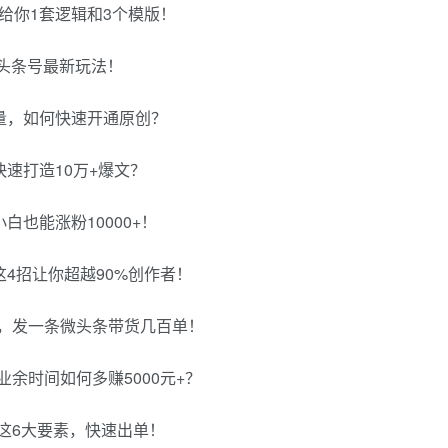
给你1套逻辑和3个模版！
年头条号最新玩法！
量，如何快速开通原创？
速打造10万+爆文？
也能涨粉10000+！
4招让你超越90%创作者！
源，发一条微头条带货几百单！
余时间如何多赚5000元+？
这6大要素，快速出单！