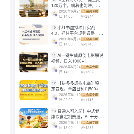
120万字，躺着也能赚，月
入2w+！
2026年6月24
会员专属
日 14:00
2844
小红书虚拟项目实战
10
4.0，抓住平台规则调整，单
店日入500+！
2026年6月24
会员专属
日 14:00
3745
AI一键生成原创电影解说
11
视频，日入1000+！
2026年6月24
会员专属
日 14:00
1507
【拼多多虚拟电商】稳
12
定变现，单店日利润500+，
软件挂机全自动发货，轻松
2026年6月19
会员专属
实现月入1w+！
日 23:00
1115
普通人可入局！中式健
13
康饮食定制赛道，AI 十分钟
做爆款，变现超给力
2026年6月14
会员专属
日 13:00
4237