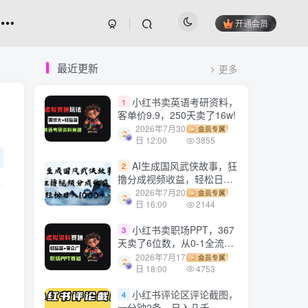
开通会员
最近更新
更多
小红书卖英语考研资料，
1
客单价9.9，250天卖了16w!
2026年7月30
会员专属
日 12:00
3855
AI生成国风武侠故事，狂
2
撸分成视频收益，轻松日入
1000+【可多平台分发】！
2026年7月20
会员专属
日 16:00
2144
小红书卖职场PPT，367
3
天卖了6位数，从0-1全流程
讲解
2026年7月17
会员专属
日 18:00
4753
小红书评论区评论截图，
4
一分钟2条，日入几千，多