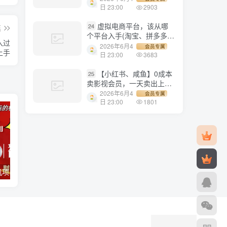
1500+
日 23:00
2903
虚拟电商平台，该从哪
24
篇
个平台入手(淘宝、拼多多、
入过
小红书)全攻略日入1000！
2026年6月4
会员专属
上手
日 23:00
3683
【小红书、咸鱼】0成本
25
卖影视会员，一天卖出上百
单，轻轻松松日入1000+
2026年6月4
会员专属
日 23:00
1801
电脑全自动挂机项目，日入1000+，无需任何费用，合作分成收益对半分
【副业项目3647期】最新羊场大亨全自动挂机项目，外面号称单号一天500+（含协议版挂机脚本）