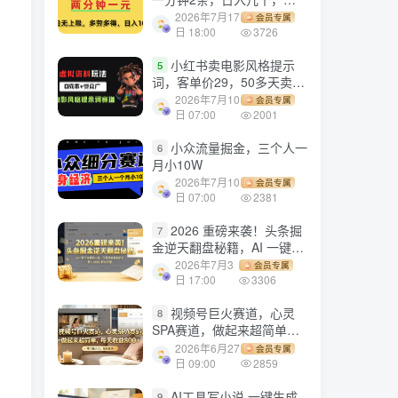
劳多得!
2026年7月17
会员专属
日 18:00
3726
小红书卖电影风格提示
5
词，客单价29，50多天卖了
790单，小白直接抄作业！
2026年7月10
会员专属
日 07:00
2001
小众流量掘金，三个人一
6
月小10W
2026年7月10
会员专属
日 07:00
2381
2026 重磅来袭！头条掘
7
金逆天翻盘秘籍，AI 一键打
造爆款内容，只需简单复制
2026年7月3
会员专属
粘贴，日入 1000 + 轻松实
日 17:00
3306
现！
视频号巨火赛道，心灵
8
SPA赛道，做起来超简单，
每天收益800+！
2026年6月27
会员专属
日 09:00
2859
AI工具写小说,一键生成
9