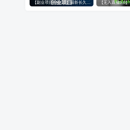
【副业项目4441期】最新长久稳定暴利项目，运费险全新玩法，日赚1000（包含详细教程，全程指导）