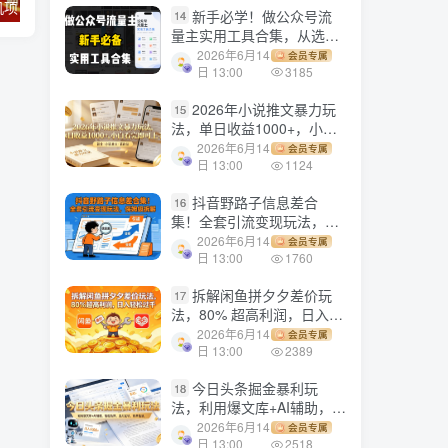
电脑全自动挂机项目，日入1000+，无需任何费用，合作分成收益对半分
【副业项目3384期】最新快手起号实操技术：3天1000粉（快手怎么快速涨粉丝）
新手必学！做公众号流
14
量主实用工具合集，从选题
到变现，一篇搞定（新手必
2026年6月14
会员专属
备）
日 13:00
3185
2026年小说推文暴力玩
15
法，单日收益1000+，小白
看完即可上手
2026年6月14
会员专属
日 13:00
1124
抖音野路子信息差合
16
集！全套引流变现玩法，保
姆级拆解
2026年6月14
会员专属
日 13:00
1760
拆解闲鱼拼夕夕差价玩
17
法，80% 超高利润，日入轻
松过千
2026年6月14
会员专属
日 13:00
2389
今日头条掘金暴利玩
18
法，利用爆文库+AI辅助，轻
松矩阵、当天起号，简单粗
2026年6月14
会员专属
暴，日入1000+
日 13:00
2518