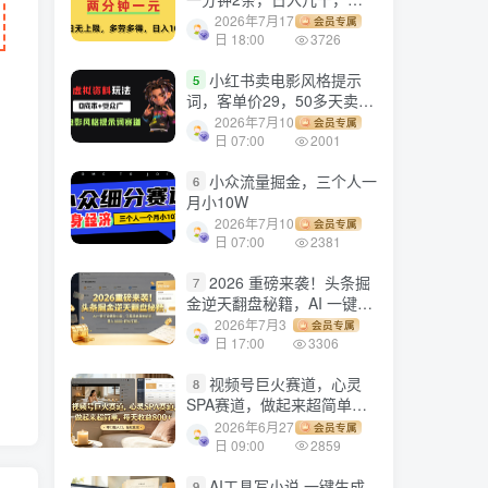
劳多得!
2026年7月17
会员专属
日 18:00
3726
小红书卖电影风格提示
5
词，客单价29，50多天卖了
790单，小白直接抄作业！
2026年7月10
会员专属
日 07:00
2001
小众流量掘金，三个人一
6
月小10W
2026年7月10
会员专属
日 07:00
2381
2026 重磅来袭！头条掘
7
金逆天翻盘秘籍，AI 一键打
造爆款内容，只需简单复制
2026年7月3
会员专属
粘贴，日入 1000 + 轻松实
日 17:00
3306
现！
视频号巨火赛道，心灵
8
SPA赛道，做起来超简单，
每天收益800+！
2026年6月27
会员专属
日 09:00
2859
AI工具写小说,一键生成
9