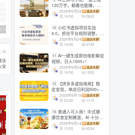
120万字，躺着也能赚，月
入2w+！
2026年6月24
会员专属
日 14:00
2843
小红书虚拟项目实战
10
【副业项目1658期】这样操作抖音壁纸号，每天半小时，轻松躺赚月入60000+
【副业项目4441期】最新长久稳定暴利项目，运费险全新玩法，日赚1000（包含详细教程，全程指导）
天津宝坻最有名的十八种小吃（宝坻当地有哪些小吃）
4.0，抓住平台规则调整，单
店日入500+！
2026年6月24
会员专属
日 14:00
3745
篇
AI一键生成原创电影解说
11
做法
视频，日入1000+！
大全
2026年6月24
会员专属
日 14:00
1505
【拼多多虚拟电商】稳
12
定变现，单店日利润500+，
软件挂机全自动发货，轻松
2026年6月19
会员专属
实现月入1w+！
日 23:00
1115
普通人可入局！中式健
13
康饮食定制赛道，AI 十分钟
做爆款，变现超给力
2026年6月14
会员专属
日 13:00
4234