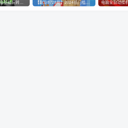
【无人直播3.0】零基础玩转男粉快手无人直播日产1000+，稳狠猛，2023男粉落地项目实操教程
【副业8728期】2024低门槛副业风口快递CPS，月收入过万的项目