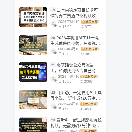
三年内稳定项目长期可
19
做的养生赛道单条视频收入
2200
2026年6月10
会员专属
日 16:00
877
2026年利用AI工具一键
20
生成武侠风视频，狂撸视频
号分成计划收益，原创度
2026年6月10
会员专属
高，画面好看，轻松日入
日 16:00
881
500+
零基础做公众号流量
21
主，如何找到适合自己的赛
道
2026年6月10
会员专属
日 16:00
2065
【听劝】一定要用AI工具
22
写小说,一键生成120万字，
躺着也能赚，月入2w+
2026年6月10
会员专属
日 16:00
3620
最新AI一键生成影视解说
23
视频，无需剪辑3分钟1条，
条条爆款，多平台变现日入
2026年6月4
会员专属