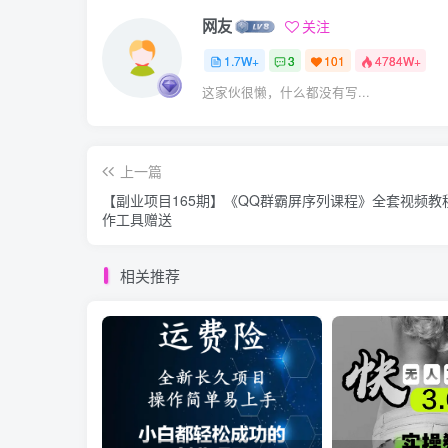
网友
关注
1.7W+
3
101
4784W+
这家伙很懒，什么都没有写...
上一篇
【副业项目165期】《QQ群霸屏序列课程》全套视频教
作工具赠送
相关推荐