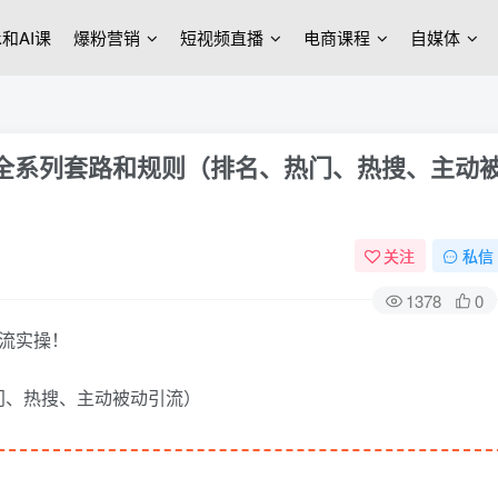
ek和AI课
爆粉营销
短视频直播
电商课程
自媒体
流全系列套路和规则（排名、热门、热搜、主动
关注
私信
1378
0
引流实操！