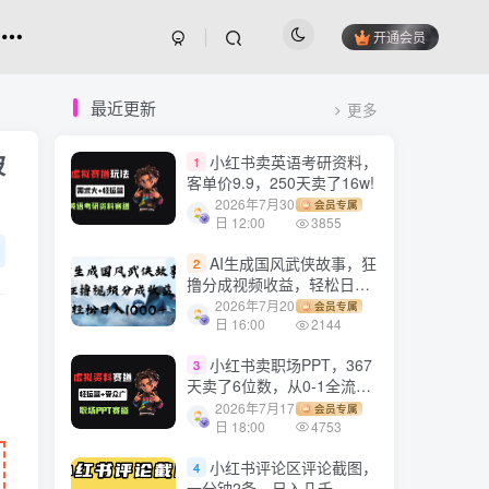
开通会员
最近更新
更多
被
小红书卖英语考研资料，
1
客单价9.9，250天卖了16w!
2026年7月30
会员专属
日 12:00
3855
AI生成国风武侠故事，狂
2
撸分成视频收益，轻松日入
1000+【可多平台分发】！
2026年7月20
会员专属
日 16:00
2144
小红书卖职场PPT，367
3
天卖了6位数，从0-1全流程
讲解
2026年7月17
会员专属
日 18:00
4753
小红书评论区评论截图，
4
一分钟2条，日入几千，多