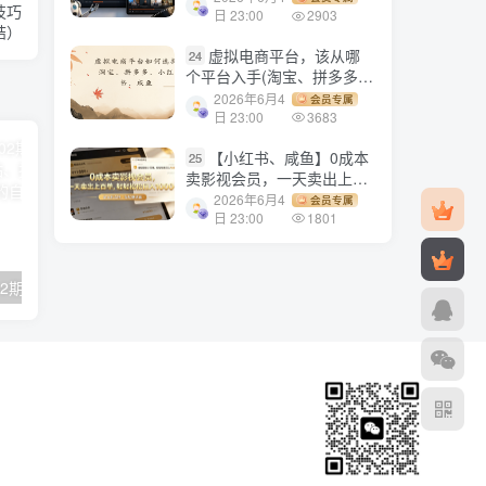
技巧
1500+
日 23:00
2903
结）
虚拟电商平台，该从哪
24
个平台入手(淘宝、拼多多、
小红书)全攻略日入1000！
2026年6月4
会员专属
日 23:00
3683
【小红书、咸鱼】0成本
25
卖影视会员，一天卖出上百
单，轻轻松松日入1000+
2026年6月4
会员专属
日 23:00
1801
【副业项目2702期】已久零零博主养成攻略（B站、抖音、公众号），适合小白的自媒体赚钱课程
【副业项目3358期】最新版抖音直播间实时弹幕采集电脑永久版脚本加教程（抖音直播间怎么私信）