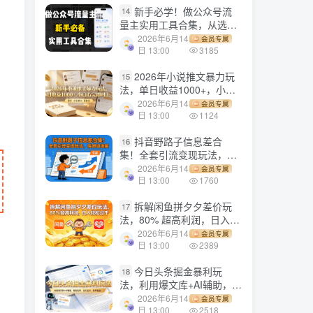
新手必学！做公众号流
14
量主实用工具合集，从选题
到变现，一篇搞定（新手必
2026年6月14
会员专属
备）
日 13:00
3185
2026年小说推文暴力玩
15
法，单日收益1000+，小白
看完即可上手
2026年6月14
会员专属
日 13:00
1124
抖音野路子信息差合
16
集！全套引流变现玩法，保
姆级拆解
2026年6月14
会员专属
日 13:00
1760
拆解闲鱼拼夕夕差价玩
17
法，80% 超高利润，日入轻
松过千
2026年6月14
会员专属
日 13:00
2389
今日头条掘金暴利玩
18
法，利用爆文库+AI辅助，轻
松矩阵、当天起号，简单粗
2026年6月14
会员专属
暴，日入1000+
日 13:00
2518