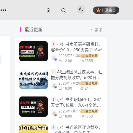
开通会员
最近更新
更多
小红书卖英语考研资料，
1
客单价9.9，250天卖了16w!
2026年7月30
会员专属
日 12:00
3855
AI生成国风武侠故事，狂
2
撸分成视频收益，轻松日入
1000+【可多平台分发】！
2026年7月20
会员专属
日 16:00
2144
小红书卖职场PPT，367
3
天卖了6位数，从0-1全流程
讲解
2026年7月17
会员专属
日 18:00
4753
小红书评论区评论截图，
4
一分钟2条，日入几千，多