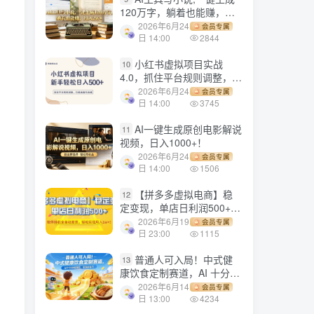
120万字，躺着也能赚，月
入2w+！
2026年6月24
会员专属
日 14:00
2844
小红书虚拟项目实战
10
4.0，抓住平台规则调整，单
店日入500+！
2026年6月24
会员专属
日 14:00
3745
AI一键生成原创电影解说
11
视频，日入1000+！
2026年6月24
会员专属
日 14:00
1506
【拼多多虚拟电商】稳
12
定变现，单店日利润500+，
软件挂机全自动发货，轻松
2026年6月19
会员专属
实现月入1w+！
日 23:00
1115
普通人可入局！中式健
13
康饮食定制赛道，AI 十分钟
做爆款，变现超给力
2026年6月14
会员专属
日 13:00
4234