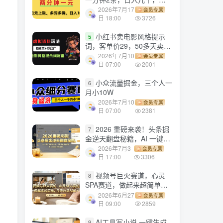
劳多得!
2026年7月17
会员专属
日 18:00
3726
小红书卖电影风格提示
5
词，客单价29，50多天卖了
790单，小白直接抄作业！
2026年7月10
会员专属
日 07:00
2001
小众流量掘金，三个人一
6
月小10W
2026年7月10
会员专属
日 07:00
2381
2026 重磅来袭！头条掘
7
金逆天翻盘秘籍，AI 一键打
造爆款内容，只需简单复制
2026年7月3
会员专属
粘贴，日入 1000 + 轻松实
日 17:00
3306
现！
视频号巨火赛道，心灵
8
SPA赛道，做起来超简单，
每天收益800+！
2026年6月27
会员专属
日 09:00
2859
AI工具写小说,一键生成
9