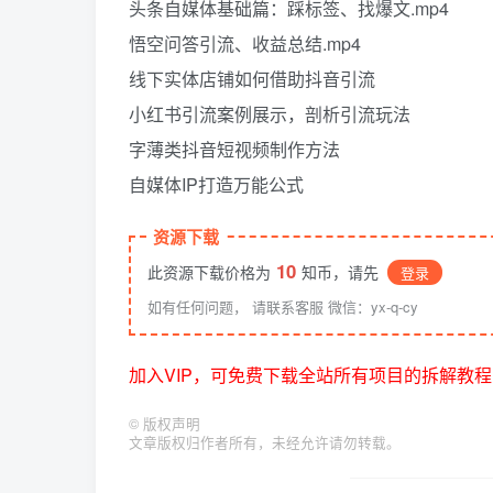
头条自媒体基础篇：踩标签、找爆文.mp4
悟空问答引流、收益总结.mp4
线下实体店铺如何借助抖音引流
小红书引流案例展示，剖析引流玩法
字薄类抖音短视频制作方法
自媒体IP打造万能公式
资源下载
10
此资源下载价格为
知币，请先
登录
如有任何问题， 请联系客服 微信：yx-q-cy
加入VIP，可免费下载全站所有项目的拆解教程
©
版权声明
文章版权归作者所有，未经允许请勿转载。