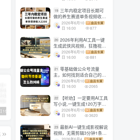
三年内稳定项目长期可
19
做的养生赛道单条视频收入
2200
2026年6月10
会员专属
日 16:00
877
2026年利用AI工具一键
20
生成武侠风视频，狂撸视频
号分成计划收益，原创度
2026年6月10
会员专属
高，画面好看，轻松日入
日 16:00
881
500+
零基础做公众号流量
21
主，如何找到适合自己的赛
道
2026年6月10
会员专属
日 16:00
2065
【听劝】一定要用AI工具
22
写小说,一键生成120万字，
躺着也能赚，月入2w+
2026年6月10
会员专属
【副业项目1658期】这样操作抖音壁纸号，每天半小时，轻松躺赚月入60000+
【副业项目4441期】最新长久稳定暴利项目，运费险全新玩法，日赚1000（包含详细教程，全程指导）
天津宝坻最有名的十八种小吃（宝坻当地有哪些小吃）
日 16:00
3620
最新AI一键生成影视解说
23
视频，无需剪辑3分钟1条，
篇
条条爆款，多平台变现日入
2026年6月4
会员专属