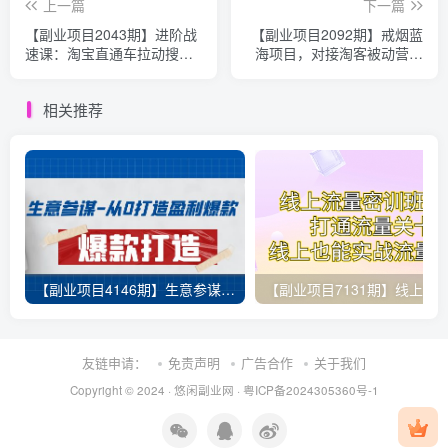
上一篇
下一篇
【副业项目2043期】进阶战
【副业项目2092期】戒烟蓝
速课：淘宝直通车拉动搜索8
海项目，对接淘客被动营收
天破千【无水印】
（附数据）
相关推荐
【副业项目4146期】生意参谋-从0打造盈利爆款：手把手教您打造爆款多种玩法
友链申请：
免责声明
广告合作
关于我们
Copyright © 2024 ·
悠闲副业网
·
粤ICP备2024305360号-1