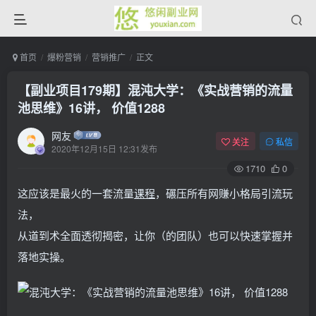
首页
爆粉营销
营销推广
正文
【副业项目179期】混沌大学：《实战营销的流量
池思维》16讲， 价值1288
网友
关注
私信
2020年12月15日 12:31发布
1710
0
这应该是最火的一套流量
课程
，碾压所有网赚小格局引流玩
法，
从道到术全面透彻揭密，让你（的团队）也可以快速掌握并
落地实操。