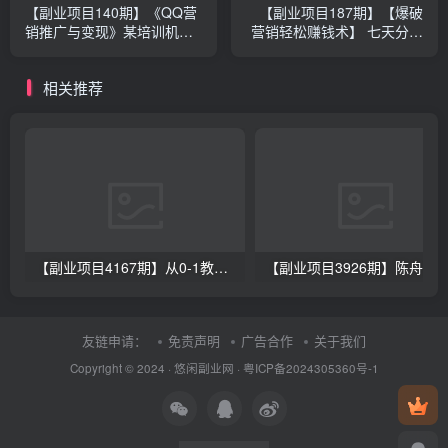
【副业项目140期】《QQ营
【副业项目187期】【爆破
销推广与变现》某培训机构
营销轻松赚钱术】 七天分享
售价3800元！
训练营，价值1000！
相关推荐
【副业项目4167期】从0-1教你打造一款千万级产品：策略产品能力+市场分析+竞品分析
友链申请：
免责声明
广告合作
关于我们
Copyright © 2024 ·
悠闲副业网
·
粤ICP备2024305360号-1