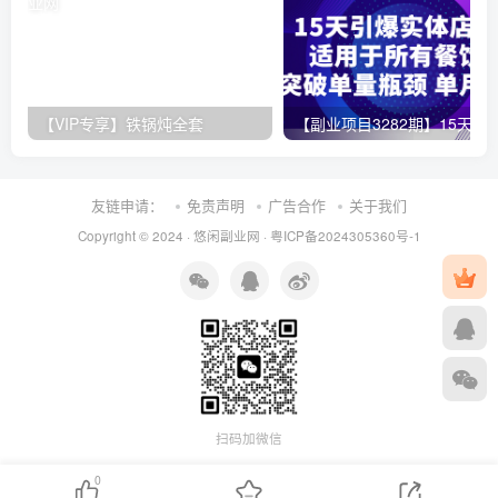
【VIP专享】铁锅炖全套
【副业项目3282期】15天引爆实体店客流，适用于所有餐饮店，突破
友链申请：
免责声明
广告合作
关于我们
Copyright © 2024 ·
悠闲副业网
·
粤ICP备2024305360号-1
扫码加微信
0