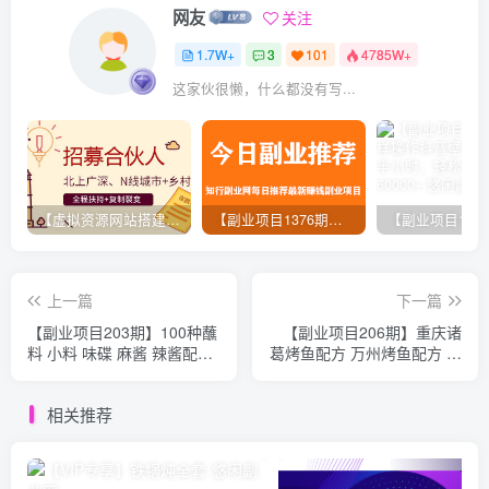
网友
关注
1.7W+
3
101
4785W+
这家伙很懒，什么都没有写...
【虚拟资源网站搭建服务】加盟本站系统，做一个和本站一样的独立网站，躺赚的项目
【副业项目1376期】龟课最新闲鱼项目玩法实战教程_全新升级月收益几千到几万
上一篇
下一篇
【副业项目203期】100种蘸
【副业项目206期】重庆诸
料 小料 味碟 麻酱 辣酱配方
葛烤鱼配方 万州烤鱼配方 重
技术 小吃酱料海鲜酱串串香
庆诸葛烤鱼制作 小吃技术配
用
方
相关推荐