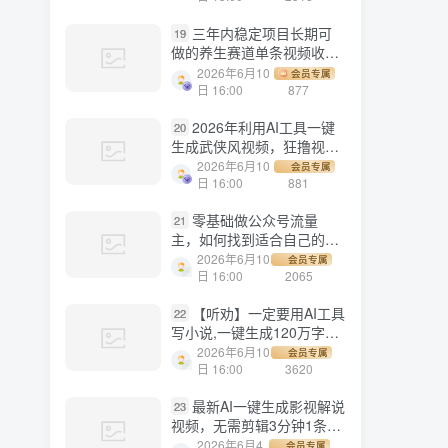
三年内稳定项目长期可
19
做的养生赛道单条视频收入
2200
2026年6月10
会员专属
日 16:00
877
2026年利用AI工具一键
20
生成武侠风视频，狂撸视频
号分成计划收益，原创度
2026年6月10
会员专属
高，画面好看，轻松日入
日 16:00
881
500+
零基础做公众号流量
21
主，如何找到适合自己的赛
道
2026年6月10
会员专属
日 16:00
2065
【听劝】一定要用AI工具
22
写小说,一键生成120万字，
躺着也能赚，月入2w+
2026年6月10
会员专属
日 16:00
3620
最新AI一键生成影视解说
23
视频，无需剪辑3分钟1条，
条条爆款，多平台变现日入
2026年6月4
会员专属