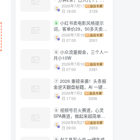
劳多得!
2026年7月17
会员专属
日 18:00
3726
小红书卖电影风格提示
5
词，客单价29，50多天卖了
790单，小白直接抄作业！
2026年7月10
会员专属
日 07:00
2001
小众流量掘金，三个人一
6
月小10W
2026年7月10
会员专属
日 07:00
2381
2026 重磅来袭！头条掘
7
金逆天翻盘秘籍，AI 一键打
造爆款内容，只需简单复制
2026年7月3
会员专属
粘贴，日入 1000 + 轻松实
日 17:00
3306
现！
视频号巨火赛道，心灵
8
SPA赛道，做起来超简单，
每天收益800+！
2026年6月27
会员专属
日 09:00
2859
AI工具写小说,一键生成
9