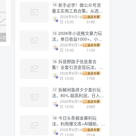
新手必学！做公众号流
14
量主实用工具合集，从选题
到变现，一篇搞定（新手必
2026年6月14
会员专属
备）
日 13:00
3185
2026年小说推文暴力玩
15
【副业项目3389期】餐饮行业怎么做抖音（绒姐餐饮短视频“0”元爆店课，专注餐饮线上线下运营干货）
【副业项目7458期】抖音外卖爆单流10万+视频病毒式复制【软件去重+详细教程】
法，单日收益1000+，小白
看完即可上手
2026年6月14
会员专属
日 13:00
1124
抖音野路子信息差合
16
集！全套引流变现玩法，保
姆级拆解
2026年6月14
会员专属
日 13:00
1760
拆解闲鱼拼夕夕差价玩
17
法，80% 超高利润，日入轻
松过千
2026年6月14
会员专属
日 13:00
2389
今日头条掘金暴利玩
18
法，利用爆文库+AI辅助，轻
松矩阵、当天起号，简单粗
2026年6月14
会员专属
暴，日入1000+
日 13:00
2518