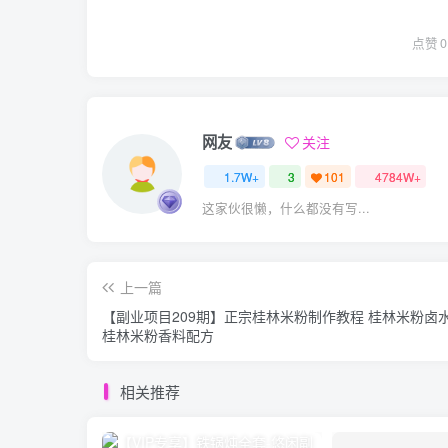
点赞
0
网友
关注
1.7W+
3
101
4784W+
这家伙很懒，什么都没有写...
上一篇
【副业项目209期】正宗桂林米粉制作教程 桂林米粉卤
桂林米粉香料配方
相关推荐