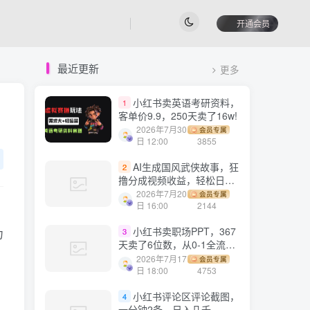
开通会员
最近更新
更多
小红书卖英语考研资料，
1
客单价9.9，250天卖了16w!
2026年7月30
会员专属
日 12:00
3855
AI生成国风武侠故事，狂
2
撸分成视频收益，轻松日入
1000+【可多平台分发】！
2026年7月20
会员专属
日 16:00
2144
小红书卖职场PPT，367
力
3
天卖了6位数，从0-1全流程
讲解
2026年7月17
会员专属
日 18:00
4753
小红书评论区评论截图，
4
一分钟2条，日入几千，多