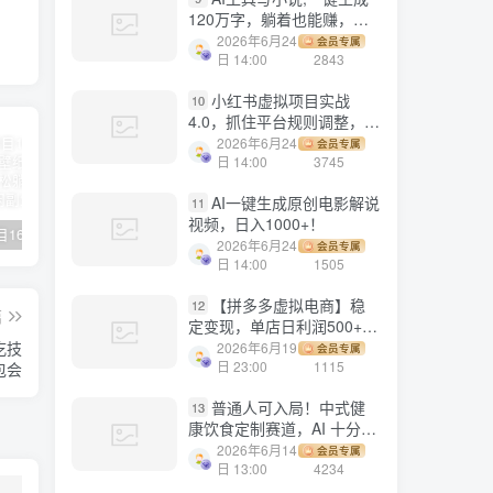
120万字，躺着也能赚，月
入2w+！
2026年6月24
会员专属
日 14:00
2843
小红书虚拟项目实战
10
4.0，抓住平台规则调整，单
店日入500+！
2026年6月24
会员专属
日 14:00
3745
AI一键生成原创电影解说
11
视频，日入1000+！
【副业项目1658期】这样操作抖音壁纸号，每天半小时，轻松躺赚月入60000+
【副业项目4441期】最新长久稳定暴利项目，运费险全新玩法，日赚1000（包含详细教程，全程指导）
天津宝坻最有名的十八种小吃（宝坻当地有哪些小吃）
2026年6月24
会员专属
日 14:00
1505
【拼多多虚拟电商】稳
12
篇
定变现，单店日利润500+，
软件挂机全自动发货，轻松
吃技
2026年6月19
会员专属
实现月入1w+！
日 23:00
1115
包会
普通人可入局！中式健
13
康饮食定制赛道，AI 十分钟
做爆款，变现超给力
2026年6月14
会员专属
日 13:00
4234