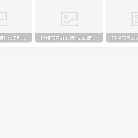
【副业项目3282期】15天引爆实体店客流，适用于所有餐饮店，突破单量瓶颈 单月42万（餐饮店怎么引流）
【副业项目6183期】2023同城生活团购-达人课程，简单易上手 不用保证金 普通人也可以弯道超车