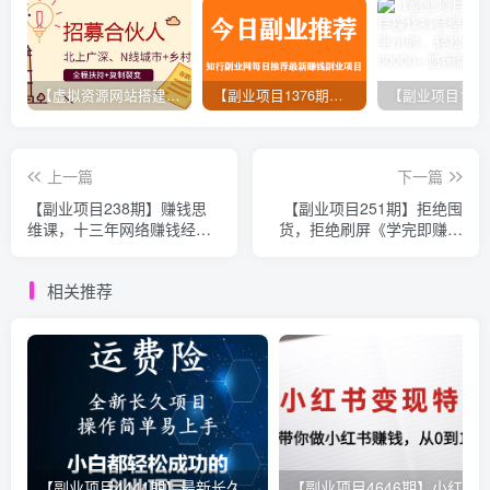
【虚拟资源网站搭建服务】加盟本站系统，做一个和本站一样的独立网站，躺赚的项目
【副业项目1376期】龟课最新闲鱼项目玩法实战教程_全新升级月收益几千到几万
上一篇
下一篇
【副业项目238期】赚钱思
【副业项目251期】拒绝囤
维课，十三年网络赚钱经
货，拒绝刷屏《学完即赚的
验！
14节新微商必修课》
相关推荐
【副业项目4441期】最新长久稳定暴利项目，运费险全新玩法，日赚1000（包含详细教程，全程指导）