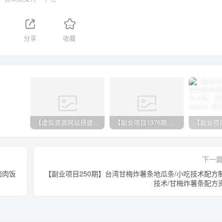
分享
收藏
【虚拟资源网站搭建服务】加盟本站系统，做一个和本站一样的独立网站，躺赚的项目
【副业项目1376期】龟课最新闲鱼项目玩法实战教程_全新升级月收益几千到几万
下一
卤肉饭
【副业项目250期】台湾甘梅炸薯条地瓜条/小吃技术配方
技术/甘梅炸薯条配方