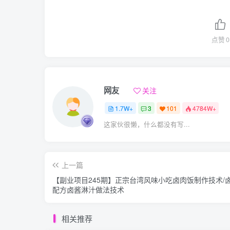
点赞
0
网友
关注
1.7W+
3
101
4784W+
这家伙很懒，什么都没有写...
上一篇
【副业项目245期】正宗台湾风味小吃卤肉饭制作技术/
配方卤酱淋汁做法技术
相关推荐