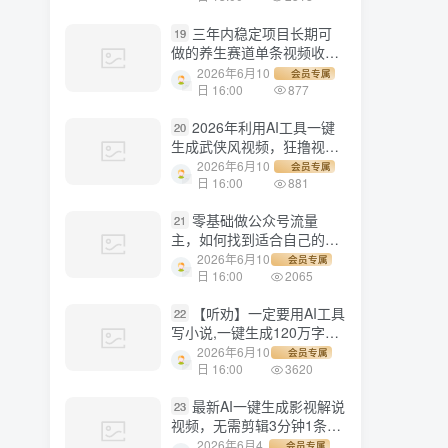
三年内稳定项目长期可
19
做的养生赛道单条视频收入
2200
2026年6月10
会员专属
日 16:00
877
2026年利用AI工具一键
20
生成武侠风视频，狂撸视频
号分成计划收益，原创度
2026年6月10
会员专属
高，画面好看，轻松日入
日 16:00
881
500+
零基础做公众号流量
21
主，如何找到适合自己的赛
道
2026年6月10
会员专属
日 16:00
2065
【听劝】一定要用AI工具
22
写小说,一键生成120万字，
躺着也能赚，月入2w+
2026年6月10
会员专属
日 16:00
3620
最新AI一键生成影视解说
23
视频，无需剪辑3分钟1条，
条条爆款，多平台变现日入
2026年6月4
会员专属