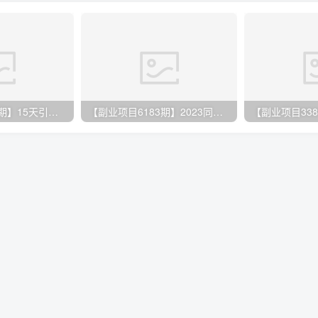
【副业项目3282期】15天引爆实体店客流，适用于所有餐饮店，突破单量瓶颈 单月42万（餐饮店怎么引流）
【副业项目6183期】2023同城生活团购-达人课程，简单易上手 不用保证金 普通人也可以弯道超车