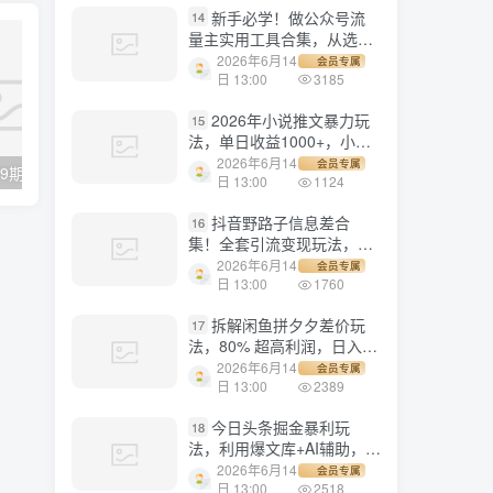
新手必学！做公众号流
14
量主实用工具合集，从选题
到变现，一篇搞定（新手必
2026年6月14
会员专属
备）
日 13:00
3185
2026年小说推文暴力玩
15
法，单日收益1000+，小白
看完即可上手
2026年6月14
会员专属
【副业项目3389期】餐饮行业怎么做抖音（绒姐餐饮短视频“0”元爆店课，专注餐饮线上线下运营干货）
【副业项目7458期】抖音外卖爆单流10万+视频病毒式复制【软件去重+详细教程】
日 13:00
1124
抖音野路子信息差合
16
集！全套引流变现玩法，保
姆级拆解
2026年6月14
会员专属
日 13:00
1760
拆解闲鱼拼夕夕差价玩
17
法，80% 超高利润，日入轻
松过千
2026年6月14
会员专属
日 13:00
2389
今日头条掘金暴利玩
18
法，利用爆文库+AI辅助，轻
松矩阵、当天起号，简单粗
2026年6月14
会员专属
暴，日入1000+
日 13:00
2518