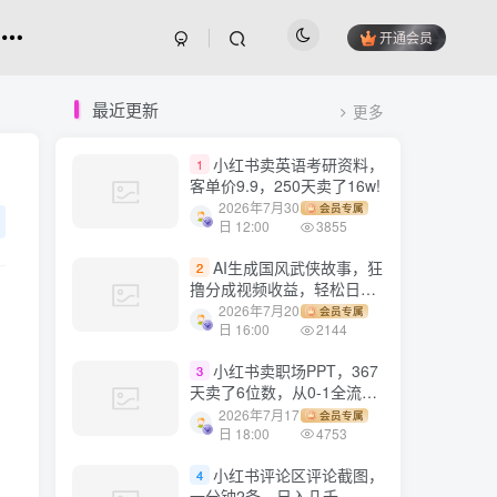
开通会员
最近更新
更多
小红书卖英语考研资料，
1
客单价9.9，250天卖了16w!
2026年7月30
会员专属
日 12:00
3855
AI生成国风武侠故事，狂
2
撸分成视频收益，轻松日入
1000+【可多平台分发】！
2026年7月20
会员专属
日 16:00
2144
小红书卖职场PPT，367
3
天卖了6位数，从0-1全流程
讲解
2026年7月17
会员专属
日 18:00
4753
小红书评论区评论截图，
4
一分钟2条，日入几千，多