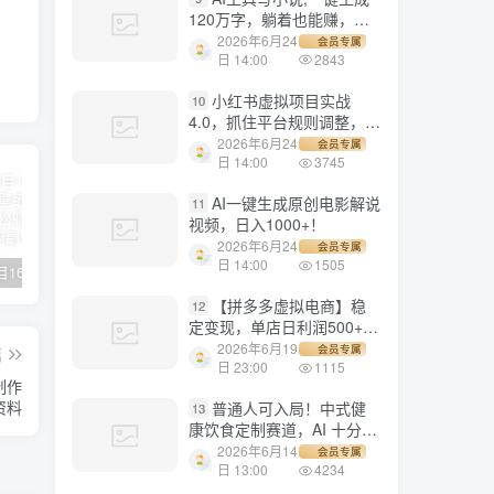
120万字，躺着也能赚，月
入2w+！
2026年6月24
会员专属
日 14:00
2843
小红书虚拟项目实战
10
4.0，抓住平台规则调整，单
店日入500+！
2026年6月24
会员专属
日 14:00
3745
AI一键生成原创电影解说
11
视频，日入1000+！
2026年6月24
会员专属
日 14:00
1505
【副业项目1658期】这样操作抖音壁纸号，每天半小时，轻松躺赚月入60000+
【副业项目4441期】最新长久稳定暴利项目，运费险全新玩法，日赚1000（包含详细教程，全程指导）
天津宝坻最有名的十八种小吃（宝坻当地有哪些小吃）
【拼多多虚拟电商】稳
12
定变现，单店日利润500+，
软件挂机全自动发货，轻松
2026年6月19
会员专属
篇
实现月入1w+！
日 23:00
1115
制作
资料
普通人可入局！中式健
13
康饮食定制赛道，AI 十分钟
做爆款，变现超给力
2026年6月14
会员专属
日 13:00
4234