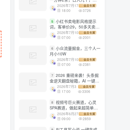
劳多得!
2026年7月17
会员专属
日 18:00
3726
小红书卖电影风格提示
5
词，客单价29，50多天卖了
790单，小白直接抄作业！
2026年7月10
会员专属
日 07:00
2001
小众流量掘金，三个人一
6
月小10W
2026年7月10
会员专属
日 07:00
2381
2026 重磅来袭！头条掘
7
金逆天翻盘秘籍，AI 一键打
造爆款内容，只需简单复制
2026年7月3
会员专属
粘贴，日入 1000 + 轻松实
日 17:00
3306
现！
视频号巨火赛道，心灵
8
SPA赛道，做起来超简单，
每天收益800+！
2026年6月27
会员专属
日 09:00
2859
AI工具写小说,一键生成
9