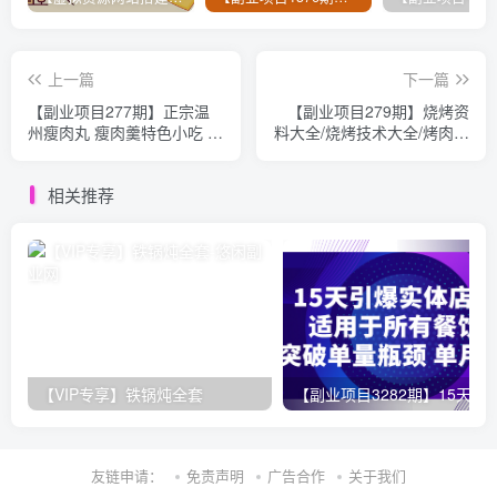
上一篇
下一篇
【副业项目277期】正宗温
【副业项目279期】烧烤资
州瘦肉丸 瘦肉羹特色小吃 技
料大全/烧烤技术大全/烤肉烤
术配方 赠南翔小笼包制作方
菜烧烤酱的制作方法/小吃配
法
方
相关推荐
【VIP专享】铁锅炖全套
【副业项目3282期】15天引爆实体店客流，适用于所有餐饮店，突破
友链申请：
免责声明
广告合作
关于我们