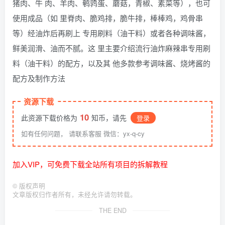
猪肉、牛 肉、羊肉、鹌鹑蛋、蘑菇，青椒、素菜等），也可
使用成品（如 里脊肉、脆鸡排，脆牛排，棒棒鸡，鸡骨串
等）经油炸后再刷上 专用刷料（油干料）或者各种调味酱，
鲜美润滑、油而不腻。这 里主要介绍流行油炸麻辣串专用刷
料（油干料）的配方，以及其 他多款参考调味酱、烧烤酱的
配方及制作方法
资源下载
10
此资源下载价格为
知币，请先
登录
如有任何问题， 请联系客服 微信：yx-q-cy
加入VIP，可免费下载全站所有项目的拆解教程
©
版权声明
文章版权归作者所有，未经允许请勿转载。
THE END