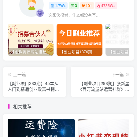
1.7W+
3
101
4785W+
这家伙很懒，什么都没有写...
【虚拟资源网站搭建服务】加盟本站系统，做一个和本站一样的独立网站，躺赚的项目
【副业项目1376期】龟课最新闲鱼项目玩法实战教程_全新升级月收益几千到几万
上一篇
下一篇
【副业项目283期】45本从
【副业项目298期】张新星
入门到精通创业致富书籍
《百万流量站运营社群》实
（PDF）大全，价值8000！
现年入百万收益，价值2800
元
相关推荐