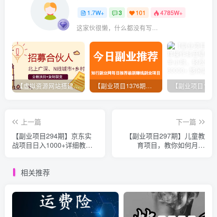
1.7W+
3
101
4785W+
这家伙很懒，什么都没有写...
【虚拟资源网站搭建服务】加盟本站系统，做一个和本站一样的独立网站，躺赚的项目
【副业项目1376期】龟课最新闲鱼项目玩法实战教程_全新升级月收益几千到几万
上一篇
下一篇
【副业项目294期】京东实
【副业项目297期】儿童教
战项目日入1000+详细教程
育项目，教你如何月入
（网授价值2980）
2W+的创业项目
相关推荐