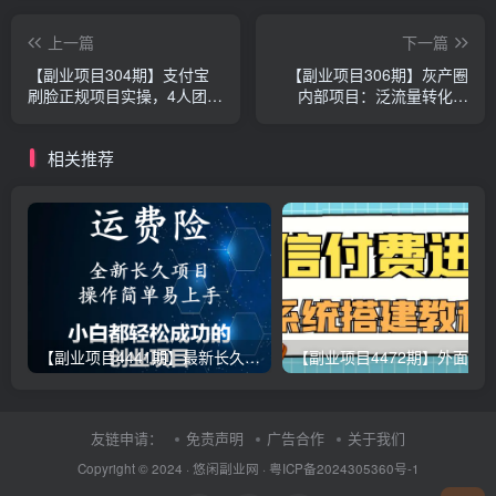
上一篇
下一篇
【副业项目304期】支付宝
【副业项目306期】灰产圈
刷脸正规项目实操，4人团队
内部项目：泛流量转化率
6天赚3W
1%，产品18天出货10000
盒，是怎么做到的？（视
相关推荐
频）
【副业项目4441期】最新长久稳定暴利项目，运费险全新玩法，日赚1000（包含详细教程，全程指导）
【副业项目4472期
友链申请：
免责声明
广告合作
关于我们
Copyright © 2024 ·
悠闲副业网
·
粤ICP备2024305360号-1