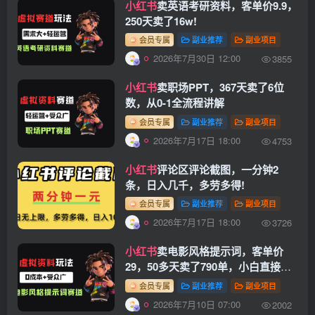
小红书
卖英语考研资料，客单价9.9，
250天卖了16w!
会员专属
副业推荐
副业项目
2026年7月30日 12:00
3855
小红书
卖职场PPT，367天卖了6位
数，从0-1全流程讲解
会员专属
副业推荐
副业项目
2026年7月17日 18:00
4753
小红书
评论区评论截图，一分钟2
条，日入几千，多劳多得!
会员专属
副业推荐
副业项目
2026年7月17日 18:00
3726
小红书
卖电影风格提示词，客单价
29，50多天卖了790单，小白直接抄
作业！
会员专属
副业推荐
副业项目
2026年7月10日 07:00
2002