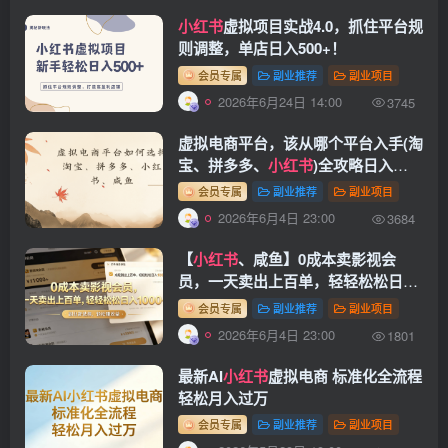
小红书
虚拟项目实战4.0，抓住平台规
则调整，单店日入500+！
会员专属
副业推荐
副业项目
2026年6月24日 14:00
3745
虚拟电商平台，该从哪个平台入手(淘
宝、拼多多、
小红书
)全攻略日入
1000！
会员专属
副业推荐
副业项目
2026年6月4日 23:00
3684
【
小红书
、咸鱼】0成本卖影视会
员，一天卖出上百单，轻轻松松日入
1000+
会员专属
副业推荐
副业项目
2026年6月4日 23:00
1801
最新AI
小红书
虚拟电商 标准化全流程
轻松月入过万
会员专属
副业推荐
副业项目