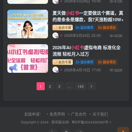
2026年5月29日 19:00
4126
夏天做
小红书
一定要做这个赛道，真
的是条条是爆款，我7天涨粉超10W+
会员专属
副业推荐
副业项目
2026年5月24日 22:00
4236
2026年AI
小红书
虚拟电商 标准化全
流程 轻松月入过万
会员专属
副业推荐
副业项目
2026年4月19日 17:00
3205
1
2
3
…
143
友链申请：
免责声明
广告合作
关于我们
Copyright © 2024 ·
悠闲副业网
·
粤ICP备2024305360号-1