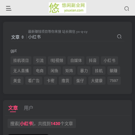
最新赚钱项目等你来搜 站长微信 yx-q-cy
文章
gpt
挂机项目
引流
l短视频
自媒体
抖音
小红书
无人直播
电商
闲鱼
矩阵
暴力
挂机
躺赚
美金
看广告
卡密
撸货
蛋仔
大健康
7597
文章
用户
搜索[
小红书
]，共找到
1430
个文章