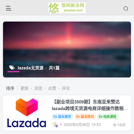
lazada无货源
共1篇
排序
更新
浏览
点赞
评论
【副业项目3509期】东南亚来赞达
lazada跨境无货源电商详细操作教程
（lazada无货源怎么做）
副业推荐
副业项目
电商课程
2022年6月28日 15:53
1525