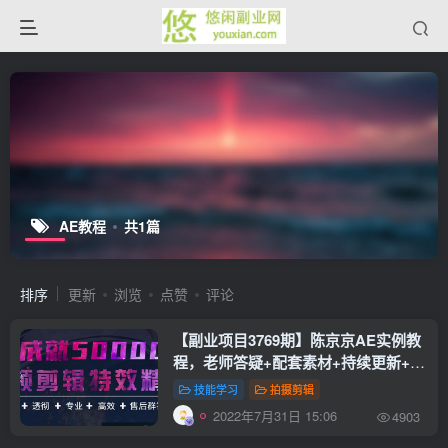
AE教程
共1篇
排序
更新
浏览
点赞
评论
【副业项目3769期】陈京京AE实例教
程，老师答疑+配套素材+持续更新+包
学包会
技能学习
拍摄剪辑
2022年7月31日 15:06
4903